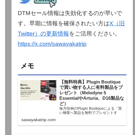
DTMセール情報は失効化するのが早いで
す。早期に情報を確保されたい方は
X（旧
Twitter）の更新情報
をご活用ください。
https://x.com/sawayakatrip
メモ
【無料特典】Plugin Boutique
で買い物する人に有料製品をプ
レゼント（Melodyne 5
EssentialやArturia、D16製品な
ど）
毎月恒例のPlugin Boutiqueによる「買
い物客へ製品を無料でプレゼントす
る」企画。今月もプレゼント企画が用
sawayakatrip.com
意されています。Plugin Boutiqueで一
定額以上のお金を出して何かを購入す
れば、以下に紹介するプレゼントを無
料で貰うことができます。＊無料配布