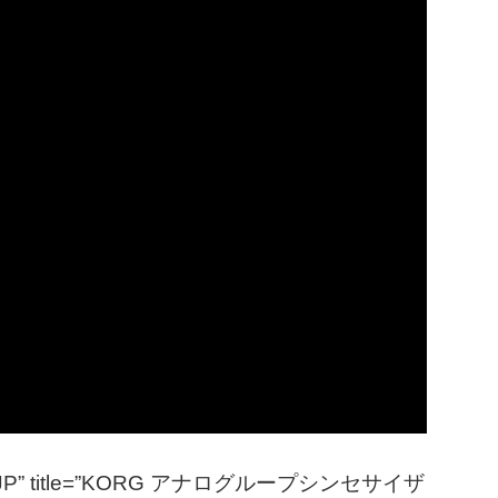
ale=”JP” title=”KORG アナログループシンセサイザ