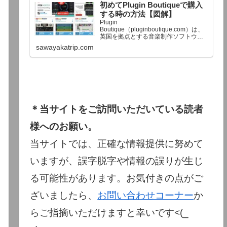
初めてPlugin Boutiqueで購入
終了予定日：日本時間：6/1（月…
する時の方法【図解】
Plugin
Boutique（pluginboutique.com）は、
英国を拠点とする音楽制作ソフトウェ
アの大手販売サイトです。充実したセ
sawayakatrip.com
ール企画と洗練された購入システム
で、世界中のミュージシャンに利用さ
れています。Plugin Boutiqueのメイン
ページ購入前に知っておきたいこと価
格表示に…
＊当サイトをご訪問いただいている読者
様へのお願い。
当サイトでは、正確な情報提供に努めて
いますが、誤字脱字や情報の誤りが生じ
る可能性があります。お気付きの点がご
ざいましたら、
お問い合わせコーナー
か
らご指摘いただけますと幸いです<(_