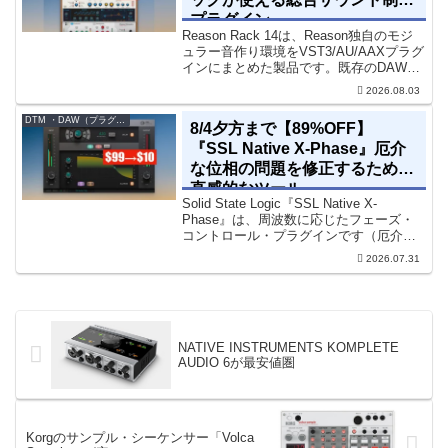
プラグイン
Reason Rack 14は、Reason独自のモジ
ュラー音作り環境をVST3/AU/AAXプラグ
インにまとめた製品です。既存のDAWを
乗り換えることなく、68種類のシンセや
2026.08.03
エフェクト、CV配線をそのままトラック
に追加できます。通常199...
DTM ・DAW（プラグイン、シンセなど）のセール情報
8/4夕方まで【89%OFF】
『SSL Native X-Phase』厄介
な位相の問題を修正するための
直感的なツール
Solid State Logic『SSL Native X-
Phase』は、周波数に応じたフェーズ・
コントロール・プラグインです（厄介な
位相の問題を修正するための直感的なツ
2026.07.31
ールです）。特定の周波数で位相をシフ
トさせるオールパスフィルターで...
NATIVE INSTRUMENTS KOMPLETE
AUDIO 6が最安値圏
Korgのサンプル・シーケンサー「Volca