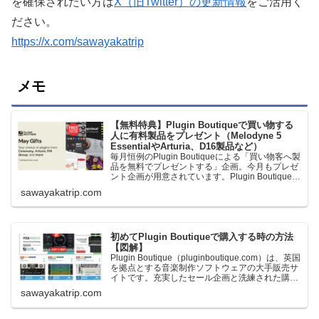
を確保されたい方は
X（旧Twitter）の更新情報
をご活用く
ださい。
https://x.com/sawayakatrip
メモ
【無料特典】Plugin Boutiqueで買い物する
人に有料製品をプレゼント（Melodyne 5
EssentialやArturia、D16製品など）
毎月恒例のPlugin Boutiqueによる「買い物客へ製
品を無料でプレゼントする」企画。今月もプレゼ
ント企画が用意されています。Plugin Boutiqueで
一定額以上のお金を出して何かを購入すれば、以
sawayakatrip.com
下に紹介するプレゼントを無料で貰うことができ
ます。＊無料配布終了予定日：日本時間：
6/1（月…
初めてPlugin Boutiqueで購入する時の方法
【図解】
Plugin Boutique（pluginboutique.com）は、英国
を拠点とする音楽制作ソフトウェアの大手販売サ
イトです。充実したセール企画と洗練された購入
システムで、世界中のミュージシャンに利用され
sawayakatrip.com
ています。Plugin Boutiqueのメインページ購入前
に知っておきたいこと価格表示に…