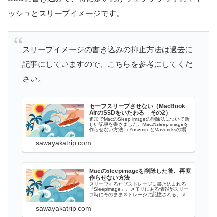
ッシュとスリープイメージです。
スリープイメージの書き込みの抑止方法は過去に
記事にしていますので、こちらを参考にしてくだ
さい。
セーフスリープさせない（MacBook
AirのSSDをいたわる その2）
追加でMacのSleep imageの削除法について新
しい記事を書きました。Macのsleep imageを
作らせない方法 （YosemiteとMavericksの場
合） MacのシステムによるSSDへの書き込み
を極力減らしたいなら、「セーフスリープ」さ
sawayakatrip.com
せない設定にすることを検討しよう。その方法
を以...
Macのsleepimageを削除した後、再度
作らせない方法
スリープするたびストレージに書き込まれる
「Sleepimage」。メモリにある情報がスリー
プ時にそのままストレージに記憶される。メモ
リが4GBなら、その4GB分がストレージに書
き込まれているわけだ。SSDの消耗のことを
sawayakatrip.com
考えるパラノイアな自分にとって、それは気持
ちよくない。前回の記事、セーフスリープさ...