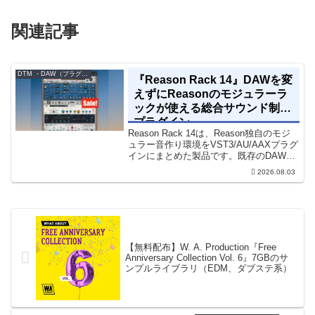
関連記事
DTM ・DAW（プラグイン、シンセなど）のセール情報
『Reason Rack 14』DAWを変
えずにReasonのモジュラーラ
ックが使える総合サウンド制作
プラグイン
Reason Rack 14は、Reason独自のモジ
ュラー音作り環境をVST3/AU/AAXプラグ
インにまとめた製品です。既存のDAWを
乗り換えることなく、68種類のシンセや
2026.08.03
エフェクト、CV配線をそのままトラック
に追加できます。通常199...
【無料配布】W. A. Production『Free
Anniversary Collection Vol. 6』7GBのサ
ンプルライブラリ（EDM、ダブステ系）