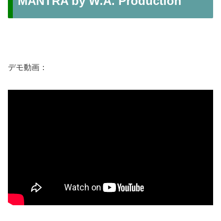
MANTRA by W.A. Production
デモ動画：