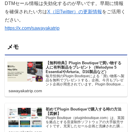
DTMセール情報は失効化するのが早いです。早期に情報
を確保されたい方は
X（旧Twitter）の更新情報
をご活用く
ださい。
https://x.com/sawayakatrip
メモ
【無料特典】Plugin Boutiqueで買い物する
人に有料製品をプレゼント（Melodyne 5
EssentialやArturia、D16製品など）
毎月恒例のPlugin Boutiqueによる「買い物客へ製
品を無料でプレゼントする」企画。今月もプレゼ
ント企画が用意されています。Plugin Boutiqueで
一定額以上のお金を出して何かを購入すれば、以
sawayakatrip.com
下に紹介するプレゼントを無料で貰うことができ
ます。＊無料配布終了予定日：日本時間：
6/1（月…
初めてPlugin Boutiqueで購入する時の方法
【図解】
Plugin Boutique（pluginboutique.com）は、英国
を拠点とする音楽制作ソフトウェアの大手販売サ
イトです。充実したセール企画と洗練された購入
システムで、世界中のミュージシャンに利用され