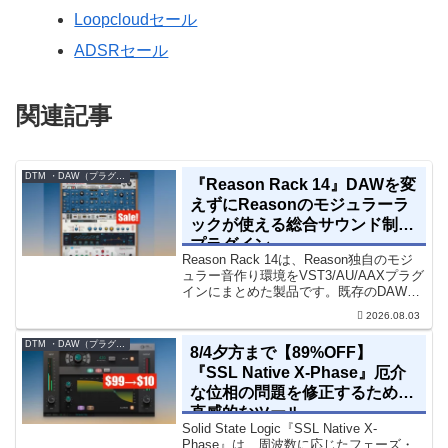
Loopcloudセール
ADSRセール
関連記事
DTM ・DAW（プラグイン、シンセなど）のセール情報
『Reason Rack 14』DAWを変
えずにReasonのモジュラーラ
ックが使える総合サウンド制作
プラグイン
Reason Rack 14は、Reason独自のモジ
ュラー音作り環境をVST3/AU/AAXプラグ
インにまとめた製品です。既存のDAWを
乗り換えることなく、68種類のシンセや
2026.08.03
エフェクト、CV配線をそのままトラック
に追加できます。通常199...
DTM ・DAW（プラグイン、シンセなど）のセール情報
8/4夕方まで【89%OFF】
『SSL Native X-Phase』厄介
な位相の問題を修正するための
直感的なツール
Solid State Logic『SSL Native X-
Phase』は、周波数に応じたフェーズ・