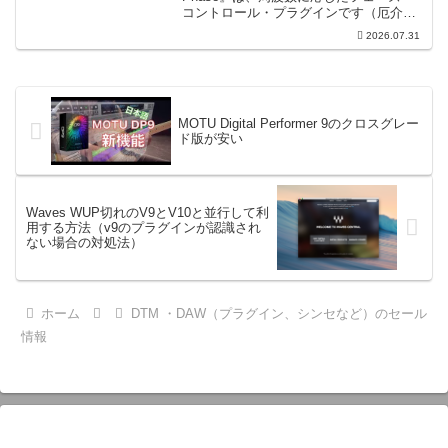
コントロール・プラグインです（厄介な
位相の問題を修正するための直感的なツ
2026.07.31
ールです）。特定の周波数で位相をシフ
トさせるオールパスフィルターで...
MOTU Digital Performer 9のクロスグレー
ド版が安い
Waves WUP切れのV9とV10と並行して利
用する方法（v9のプラグインが認識され
ない場合の対処法）
ホーム
DTM ・DAW（プラグイン、シンセなど）のセール
情報