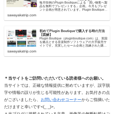
毎月恒例のPlugin Boutiqueによる「買い物客へ製
品を無料でプレゼントする」企画。今月もプレゼ
ント企画が用意されています。Plugin Boutiqueで
一定額以上のお金を出して何かを購入すれば、以
sawayakatrip.com
下に紹介するプレゼントを無料で貰うことができ
ます。＊無料配布終了予定日：日本時間：
6/1（月…
初めてPlugin Boutiqueで購入する時の方法
【図解】
Plugin Boutique（pluginboutique.com）は、英国
を拠点とする音楽制作ソフトウェアの大手販売サ
イトです。充実したセール企画と洗練された購入
システムで、世界中のミュージシャンに利用され
sawayakatrip.com
ています。Plugin Boutiqueのメインページ購入前
に知っておきたいこと価格表示に…
＊当サイトをご訪問いただいている読者様へのお願い。
当サイトでは、正確な情報提供に努めていますが、誤字脱
字や情報の誤りが生じる可能性があります。お気付きの点
がございましたら、
お問い合わせコーナー
からご指摘いた
だけますと幸いです<(_ _)>。
＊当ブログに掲載されている文章、画像等の無断転載はご