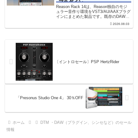
プラグイン
Reason Rack 14は、Reason独自のモジ
ュラー音作り環境をVST3/AU/AAXプラグ
インにまとめた製品です。既存のDAWを
乗り換えることなく、68種類のシンセや
2026.08.03
エフェクト、CV配線をそのままトラック
に追加できます。通常199...
〔イントロセール〕PSP HertzRider
「Presonus Studio One 4」 30％OFF
ホーム
DTM ・DAW（プラグイン、シンセなど）のセール
情報