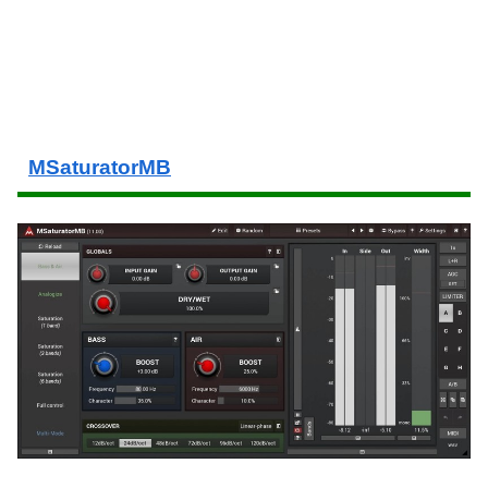
MSaturatorMB