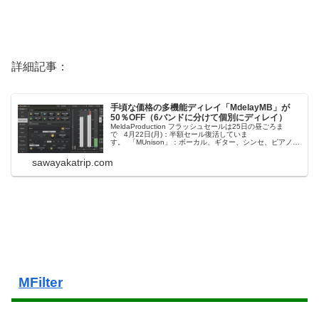
詳細記事：
手頃な価格の多機能ディレイ「MdelayMB」が
50％OFF（6バンドに分けて個別にディレイ）
MeldaProduction フラッシュセールは25日の昼ごろま
で 4月22日(月)：半額セール復活していま
す。 「MUnison」：ボーカル、ギター、シンセ、ピアノな
どに魔法のようなハーモニーを演出できます。
「MAutoEqualizer」：お手本となる楽曲を読み込んで、そ
sawayakatrip.com
のイコライ...
MFilter