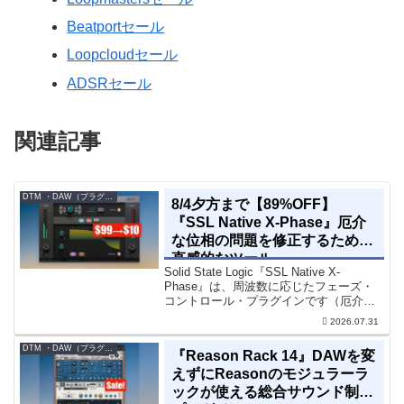
Beatportセール
Loopcloudセール
ADSRセール
関連記事
DTM ・DAW（プラグイン、シンセなど）のセール情報
8/4夕方まで【89%OFF】
『SSL Native X-Phase』厄介
な位相の問題を修正するための
直感的なツール
Solid State Logic『SSL Native X-
Phase』は、周波数に応じたフェーズ・
コントロール・プラグインです（厄介な
位相の問題を修正するための直感的なツ
2026.07.31
ールです）。特定の周波数で位相をシフ
トさせるオールパスフィルターで...
DTM ・DAW（プラグイン、シンセなど）のセール情報
『Reason Rack 14』DAWを変
えずにReasonのモジュラーラ
ックが使える総合サウンド制作