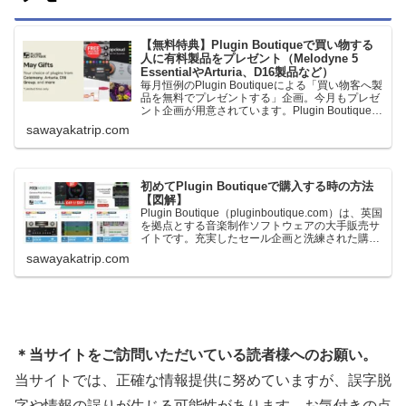
【無料特典】Plugin Boutiqueで買い物する
人に有料製品をプレゼント（Melodyne 5
EssentialやArturia、D16製品など）
毎月恒例のPlugin Boutiqueによる「買い物客へ製
品を無料でプレゼントする」企画。今月もプレゼ
ント企画が用意されています。Plugin Boutiqueで
一定額以上のお金を出して何かを購入すれば、以
sawayakatrip.com
下に紹介するプレゼントを無料で貰うことができ
ます。＊無料配布終了予定日：日本時間：
6/1（月…
初めてPlugin Boutiqueで購入する時の方法
【図解】
Plugin Boutique（pluginboutique.com）は、英国
を拠点とする音楽制作ソフトウェアの大手販売サ
イトです。充実したセール企画と洗練された購入
システムで、世界中のミュージシャンに利用され
sawayakatrip.com
ています。Plugin Boutiqueのメインページ購入前
に知っておきたいこと価格表示に…
＊当サイトをご訪問いただいている読者様へのお願い。
当サイトでは、正確な情報提供に努めていますが、誤字脱
字や情報の誤りが生じる可能性があります。お気付きの点