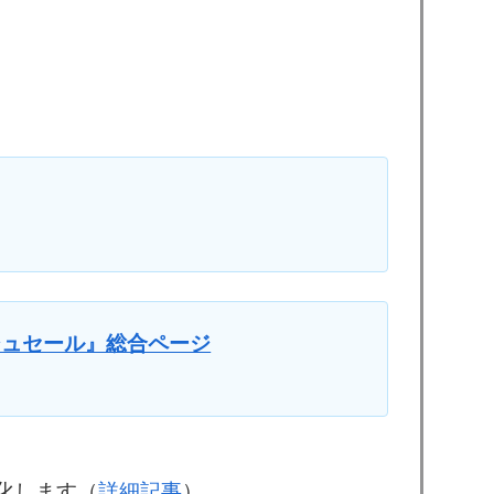
フラッシュセール』総合ページ
化します（
詳細記事
）。