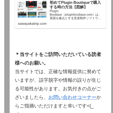
初めてPlugin Boutiqueで購入
終了予定日：日本時間：6/1（月…
する時の方法【図解】
Plugin
Boutique（pluginboutique.com）は、
英国を拠点とする音楽制作ソフトウェ
アの大手販売サイトです。充実したセ
sawayakatrip.com
ール企画と洗練された購入システム
で、世界中のミュージシャンに利用さ
れています。Plugin Boutiqueのメイン
ページ購入前に知っておきたいこと価
格表示に…
＊当サイトをご訪問いただいている読者
様へのお願い。
当サイトでは、正確な情報提供に努めて
いますが、誤字脱字や情報の誤りが生じ
る可能性があります。お気付きの点がご
ざいましたら、
お問い合わせコーナー
か
らご指摘いただけますと幸いです<(_