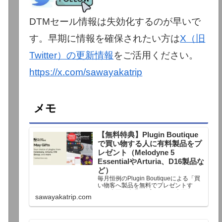
DTMセール情報は失効化するのが早いで
す。早期に情報を確保されたい方は
X（旧
Twitter）の更新情報
をご活用ください。
https://x.com/sawayakatrip
メモ
【無料特典】Plugin Boutique
で買い物する人に有料製品をプ
レゼント（Melodyne 5
EssentialやArturia、D16製品な
ど）
毎月恒例のPlugin Boutiqueによる「買
い物客へ製品を無料でプレゼントす
る」企画。今月もプレゼント企画が用
sawayakatrip.com
意されています。Plugin Boutiqueで一
定額以上のお金を出して何かを購入す
れば、以下に紹介するプレゼントを無
料で貰うことができます。＊無料配布