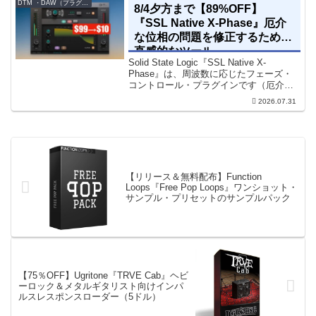
DTM ・DAW（プラグイン、シンセなど）のセール情報
8/4夕方まで【89%OFF】
『SSL Native X-Phase』厄介
な位相の問題を修正するための
直感的なツール
Solid State Logic『SSL Native X-
Phase』は、周波数に応じたフェーズ・
コントロール・プラグインです（厄介な
位相の問題を修正するための直感的なツ
2026.07.31
ールです）。特定の周波数で位相をシフ
トさせるオールパスフィルターで...
【リリース＆無料配布】Function
Loops『Free Pop Loops』ワンショット・
サンプル・プリセットのサンプルパック
【75％OFF】Ugritone『TRVE Cab』ヘビ
ーロック＆メタルギタリスト向けインパ
ルスレスポンスローダー（5ドル）