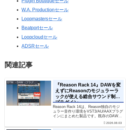
Plugin Boutiqueセール
W.A. Productionセール
Loopmastersセール
Beatportセール
Loopcloudセール
ADSRセール
関連記事
DTM ・DAW（プラグイン、シンセなど）のセール情報
『Reason Rack 14』DAWを変
えずにReasonのモジュラーラ
ックが使える総合サウンド制作
プラグイン
Reason Rack 14は、Reason独自のモジ
ュラー音作り環境をVST3/AU/AAXプラグ
インにまとめた製品です。既存のDAWを
乗り換えることなく、68種類のシンセや
2026.08.03
エフェクト、CV配線をそのままトラック
に追加できます。通常199...