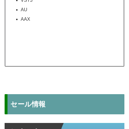
VST3
AU
AAX
セール情報