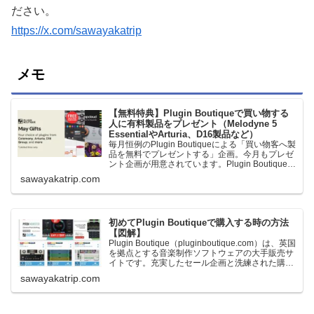
ださい。
https://x.com/sawayakatrip
メモ
【無料特典】Plugin Boutiqueで買い物する
人に有料製品をプレゼント（Melodyne 5
EssentialやArturia、D16製品など）
毎月恒例のPlugin Boutiqueによる「買い物客へ製
品を無料でプレゼントする」企画。今月もプレゼ
ント企画が用意されています。Plugin Boutiqueで
一定額以上のお金を出して何かを購入すれば、以
sawayakatrip.com
下に紹介するプレゼントを無料で貰うことができ
ます。＊無料配布終了予定日：日本時間：
6/1（月…
初めてPlugin Boutiqueで購入する時の方法
【図解】
Plugin Boutique（pluginboutique.com）は、英国
を拠点とする音楽制作ソフトウェアの大手販売サ
イトです。充実したセール企画と洗練された購入
システムで、世界中のミュージシャンに利用され
sawayakatrip.com
ています。Plugin Boutiqueのメインページ購入前
に知っておきたいこと価格表示に…