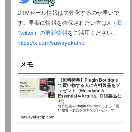
DTMセール情報は失効化するのが早いで
す。早期に情報を確保されたい方は
X（旧
Twitter）の更新情報
をご活用ください。
https://x.com/sawayakatrip
メモ
【無料特典】Plugin Boutique
で買い物する人に有料製品をプ
レゼント（Melodyne 5
EssentialやArturia、D16製品な
ど）
毎月恒例のPlugin Boutiqueによる「買
い物客へ製品を無料でプレゼントす
る」企画。今月もプレゼント企画が用
sawayakatrip.com
意されています。Plugin Boutiqueで一
定額以上のお金を出して何かを購入す
れば、以下に紹介するプレゼントを無
料で貰うことができます。＊無料配布