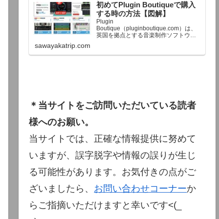
初めてPlugin Boutiqueで購入
終了予定日：日本時間：6/1（月…
する時の方法【図解】
Plugin
Boutique（pluginboutique.com）は、
英国を拠点とする音楽制作ソフトウェ
アの大手販売サイトです。充実したセ
sawayakatrip.com
ール企画と洗練された購入システム
で、世界中のミュージシャンに利用さ
れています。Plugin Boutiqueのメイン
ページ購入前に知っておきたいこと価
格表示に…
＊当サイトをご訪問いただいている読者
様へのお願い。
当サイトでは、正確な情報提供に努めて
いますが、誤字脱字や情報の誤りが生じ
る可能性があります。お気付きの点がご
ざいましたら、
お問い合わせコーナー
か
らご指摘いただけますと幸いです<(_