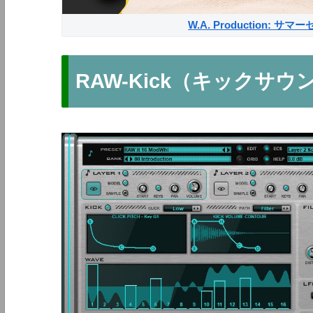
W.A. Production: 
RAW-Kick（キックサ