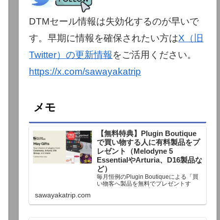
DTMセール情報は失効化するのが早いで
す。早期に情報を確保されたい方は
X（旧
Twitter）の更新情報
をご活用ください。
https://x.com/sawayakatrip
メモ
【無料特典】Plugin Boutique
で買い物する人に有料製品をプ
レゼント（Melodyne 5
EssentialやArturia、D16製品な
ど）
毎月恒例のPlugin Boutiqueによる「買
い物客へ製品を無料でプレゼントす
る」企画。今月もプレゼント企画が用
sawayakatrip.com
意されています。Plugin Boutiqueで一
定額以上のお金を出して何かを購入す
れば、以下に紹介するプレゼントを無
料で貰うことができます。＊無料配布