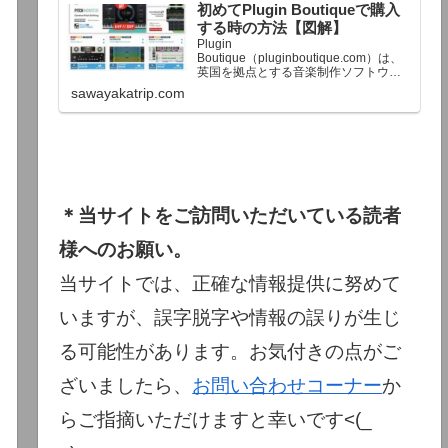
初めてPlugin Boutiqueで購入
終了予定日：日本時間：6/1（月…
する時の方法【図解】
Plugin
Boutique（pluginboutique.com）は、
英国を拠点とする音楽制作ソフトウェ
アの大手販売サイトです。充実したセ
sawayakatrip.com
ール企画と洗練された購入システム
で、世界中のミュージシャンに利用さ
れています。Plugin Boutiqueのメイン
ページ購入前に知っておきたいこと価
格表示に…
＊当サイトをご訪問いただいている読者
様へのお願い。
当サイトでは、正確な情報提供に努めて
いますが、誤字脱字や情報の誤りが生じ
る可能性があります。お気付きの点がご
ざいましたら、
お問い合わせコーナー
か
らご指摘いただけますと幸いです<(_