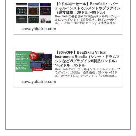
【9ドル均一セール】BeatSkillz：バー
チャルインストゥルメントやプラグイン
（通常価格：39ドル〜99ドル）
BeatSkillzの各音源＆FX製品が9ドル均一のセー
ルになっています（通常価格：39ドル〜99ド
ル）。今年一月の半額セールより俄然条件が良
くなっています。2021年1月19日 追記：9ドル
sawayakatrip.com
均一セール復活しています。BeatSkillzのセール
総合ページ（＊1月25日 19時頃まで。）＊
BeatS...
【90%OFF】BeatSkillz Virtual
Instrument Bundle（シンセ・ドラムマ
シンなどVIプラグイン8製品バンドル）
*462ドル→45ドル
BeatSkillzのバーチャルインストゥルメント・プ
ラグイン：10製品（通常価格：39ドル〜99ド
ル）がセットになったバンドル『BeatSkillz
Virtual Instrument Bundle』が87%OFFのセー
sawayakatrip.com
ルになっています。セール復活中です。2021年
4月7日 追記：現在はこちらの...