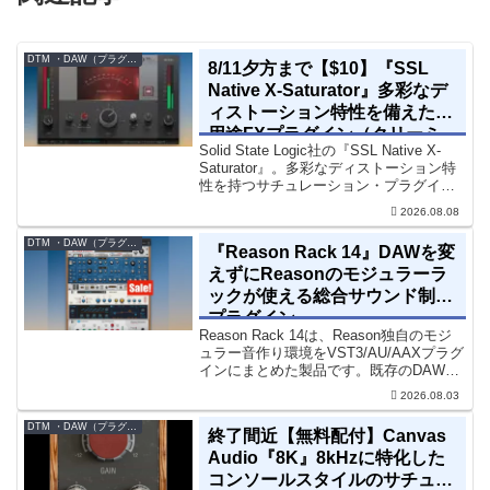
DTM ・DAW（プラグイン、シンセなど）のセール情報
8/11夕方まで【$10】『SSL
Native X-Saturator』多彩なデ
ィストーション特性を備えた多
用途FXプラグイン（クリーミ
Solid State Logic社の『SSL Native X-
ィ＆ウォームなサウンド）
Saturator』。多彩なディストーション特
性を持つサチュレーション・プラグイン
です。音楽制作者、エンジニアの間でも
2026.08.08
評価の高い製品です。競合するサチュレ
ーション系の製品では...
DTM ・DAW（プラグイン、シンセなど）のセール情報
『Reason Rack 14』DAWを変
えずにReasonのモジュラーラ
ックが使える総合サウンド制作
プラグイン
Reason Rack 14は、Reason独自のモジ
ュラー音作り環境をVST3/AU/AAXプラグ
インにまとめた製品です。既存のDAWを
乗り換えることなく、68種類のシンセや
2026.08.03
エフェクト、CV配線をそのままトラック
に追加できます。通常199...
DTM ・DAW（プラグイン、シンセなど）のセール情報
終了間近【無料配付】Canvas
Audio『8K』8kHzに特化した
コンソールスタイルのサチュレ