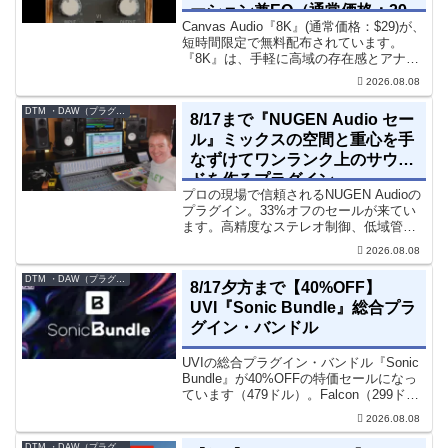
ーション兼EQ（通常価格：29
Canvas Audio『8K』(通常価格：$29)が、
ドル）
短時間限定で無料配布されています。
『8K』は、手軽に高域の存在感とアナロ
グ的な質感をミックスに加えることがで
2026.08.08
きる「8kHz」に特化したコンソールスタ
イルのサチュレーション兼EQです。8...
DTM ・DAW（プラグイン、シンセなど）のセール情報
8/17まで『NUGEN Audio セー
ル』ミックスの空間と重心を手
なずけてワンランク上のサウン
ドを作るプラグイン
プロの現場で信頼されるNUGEN Audioの
プラグイン。33%オフのセールが来てい
ます。高精度なステレオ制御、低域管
理、リバーブツールが揃っています。モ
2026.08.08
ノラル再生でも崩さずにミックス全体の
立体感と明瞭さを改善させることができ
DTM ・DAW（プラグイン、シンセなど）のセール情報
8/17夕方まで【40%OFF】
ます。現在、全...
UVI『Sonic Bundle』総合プラ
グイン・バンドル
UVIの総合プラグイン・バンドル『Sonic
Bundle』が40%OFFの特価セールになっ
ています（479ドル）。Falcon（299ド
ル）も入っています。UVI Sonic Bundle
2026.08.08
Sale - 40% OFF＊セール終了予定日：...
DTM ・DAW（プラグイン、シンセなど）のセール情報