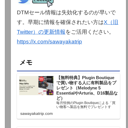
DTMセール情報は失効化するのが早いで
す。早期に情報を確保されたい方は
X（旧
Twitter）の更新情報
をご活用ください。
https://x.com/sawayakatrip
メモ
【無料特典】Plugin Boutique
で買い物する人に有料製品をプ
レゼント（Melodyne 5
EssentialやArturia、D16製品な
ど）
毎月恒例のPlugin Boutiqueによる「買
い物客へ製品を無料でプレゼントす
る」企画。今月もプレゼント企画が用
sawayakatrip.com
意されています。Plugin Boutiqueで一
定額以上のお金を出して何かを購入す
れば、以下に紹介するプレゼントを無
料で貰うことができます。＊無料配布