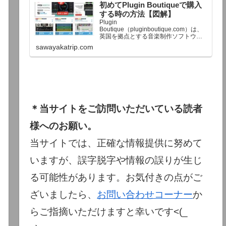
初めてPlugin Boutiqueで購入
終了予定日：日本時間：6/1（月…
する時の方法【図解】
Plugin
Boutique（pluginboutique.com）は、
英国を拠点とする音楽制作ソフトウェ
アの大手販売サイトです。充実したセ
sawayakatrip.com
ール企画と洗練された購入システム
で、世界中のミュージシャンに利用さ
れています。Plugin Boutiqueのメイン
ページ購入前に知っておきたいこと価
格表示に…
＊当サイトをご訪問いただいている読者
様へのお願い。
当サイトでは、正確な情報提供に努めて
いますが、誤字脱字や情報の誤りが生じ
る可能性があります。お気付きの点がご
ざいましたら、
お問い合わせコーナー
か
らご指摘いただけますと幸いです<(_