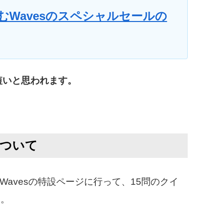
leを含むWavesのスペシャルセールの
短いと思われます。
ンについて
のWavesの特設ページに行って、15問のクイ
す。