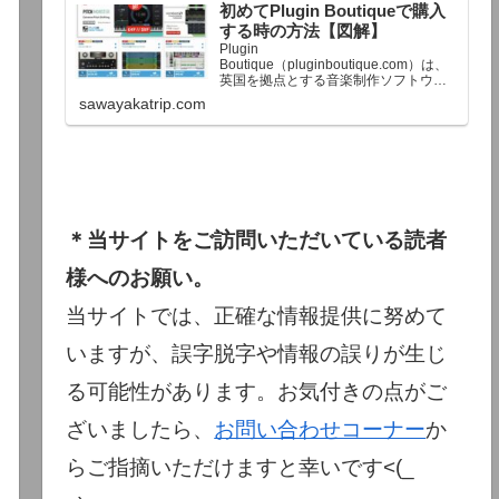
初めてPlugin Boutiqueで購入
終了予定日：日本時間：6/1（月…
する時の方法【図解】
Plugin
Boutique（pluginboutique.com）は、
英国を拠点とする音楽制作ソフトウェ
アの大手販売サイトです。充実したセ
sawayakatrip.com
ール企画と洗練された購入システム
で、世界中のミュージシャンに利用さ
れています。Plugin Boutiqueのメイン
ページ購入前に知っておきたいこと価
格表示に…
＊当サイトをご訪問いただいている読者
様へのお願い。
当サイトでは、正確な情報提供に努めて
いますが、誤字脱字や情報の誤りが生じ
る可能性があります。お気付きの点がご
ざいましたら、
お問い合わせコーナー
か
らご指摘いただけますと幸いです<(_