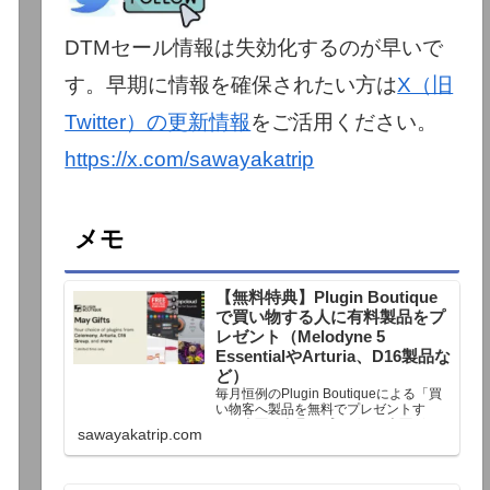
DTMセール情報は失効化するのが早いで
す。早期に情報を確保されたい方は
X（旧
Twitter）の更新情報
をご活用ください。
https://x.com/sawayakatrip
メモ
【無料特典】Plugin Boutique
で買い物する人に有料製品をプ
レゼント（Melodyne 5
EssentialやArturia、D16製品な
ど）
毎月恒例のPlugin Boutiqueによる「買
い物客へ製品を無料でプレゼントす
る」企画。今月もプレゼント企画が用
sawayakatrip.com
意されています。Plugin Boutiqueで一
定額以上のお金を出して何かを購入す
れば、以下に紹介するプレゼントを無
料で貰うことができます。＊無料配布