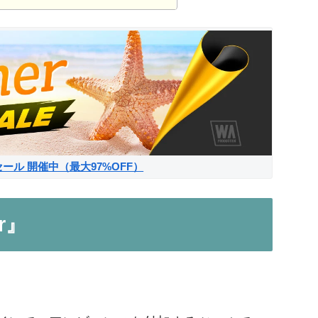
サマーセール 開催中（最大97%OFF）
er』