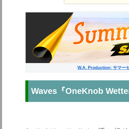
W.A. Production: 
Waves『OneKnob Wett