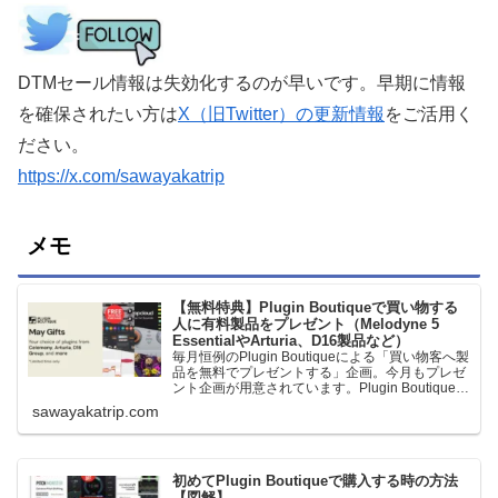
DTMセール情報は失効化するのが早いです。早期に情報
を確保されたい方は
X（旧Twitter）の更新情報
をご活用く
ださい。
https://x.com/sawayakatrip
メモ
【無料特典】Plugin Boutiqueで買い物する
人に有料製品をプレゼント（Melodyne 5
EssentialやArturia、D16製品など）
毎月恒例のPlugin Boutiqueによる「買い物客へ製
品を無料でプレゼントする」企画。今月もプレゼ
ント企画が用意されています。Plugin Boutiqueで
一定額以上のお金を出して何かを購入すれば、以
sawayakatrip.com
下に紹介するプレゼントを無料で貰うことができ
ます。＊無料配布終了予定日：日本時間：
6/1（月…
初めてPlugin Boutiqueで購入する時の方法
【図解】