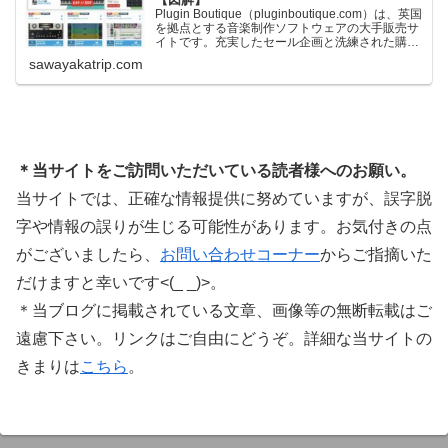
Plugin Boutique（pluginboutique.com）は、英国
を拠点とする音楽制作ソフトウェアの大手販売サ
イトです。充実したセール企画と洗練された購入
システムで、世界中のミュージシャンに利用され
sawayakatrip.com
ています。Plugin Boutiqueのメインページ購入前
に知っておきたいこと価格表示に…
＊当サイトをご訪問いただいている読者様へのお願い。
当サイトでは、正確な情報提供に努めていますが、誤字脱
字や情報の誤りが生じる可能性があります。お気付きの点
がございましたら、
お問い合わせコーナー
からご指摘いた
だけますと幸いです<(_ _)>。
＊当ブログに掲載されている文章、画像等の無断転載はご
遠慮下さい。リンクはご自由にどうぞ。詳細な当サイトの
きまりは
こちら
。