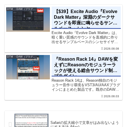
DTM ・DAW（プラグイン、シンセなど）のセール情報
【$39】Excite Audio『Evolve
Dark Matter』深淵のダークサ
ウンドを即座に鳴らせるサンプ
ルベース・シンセ
Excite Audio『Evolve Dark Matter』は、
暗く重い質感のサウンドを直感的に作り
出せるサンプルベースのシンセサイザー
です。ダークD&Bやアトモスフェリッ
2026.08.08
ク・テクノ、シネマティック作品に適し
た暗色系ハイブリッド音源です...
DTM ・DAW（プラグイン、シンセなど）のセール情報
『Reason Rack 14』DAWを変
えずにReasonのモジュラーラ
ックが使える総合サウンド制作
プラグイン
Reason Rack 14は、Reason独自のモジ
ュラー音作り環境をVST3/AU/AAXプラグ
インにまとめた製品です。既存のDAWを
乗り換えることなく、68種類のシンセや
2026.08.03
エフェクト、CV配線をそのままトラック
に追加できます。通常199...
Safariの拡大縮小で文章がはみ出ないよう
にする方法 (Mac)