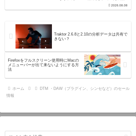
す。『Pocket Strings』についてPocket
2026.08.08
Stringsは、生の弦楽セクシ...
Traktor 2.6.8と2.10の分析データは共有で
きない？
Firefoxをフルスクリーン使用時にMacの
メニューバーが出て来ないようにする方
法
ホーム
DTM ・DAW（プラグイン、シンセなど）のセール
情報