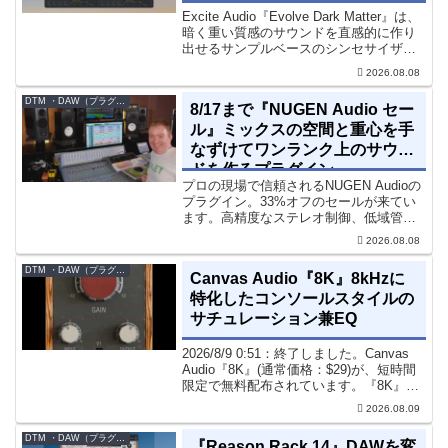
ルベース・シンセ
Excite Audio『Evolve Dark Matter』は、
暗く重い質感のサウンドを直感的に作り
出せるサンプルベースのシンセサイザー
です。ダークD&Bやアトモスフェリッ
2026.08.08
ク・テクノ、シネマティック作品に適し
た暗色系ハイブリッド音源です...
DTM ・DAW（プラグイン、シンセなど）のセール情報
8/17まで『NUGEN Audio セー
ル』ミックスの空間と重心を手
なずけてワンランク上のサウン
ドを作るプラグイン
プロの現場で信頼されるNUGEN Audioの
プラグイン。33%オフのセールが来てい
ます。高精度なステレオ制御、低域管
理、リバーブツールが揃っています。モ
2026.08.08
ノラル再生でも崩さずにミックス全体の
立体感と明瞭さを改善させることができ
DTM ・DAW（プラグイン、シンセなど）のセール情報
Canvas Audio『8K』8kHzに
ます。現在、全...
特化したコンソールスタイルの
サチュレーション兼EQ
2026/8/9 0:51：終了しました。Canvas
Audio『8K』(通常価格：$29)が、短時間
限定で無料配布されています。『8K』
は、手軽に高域の存在感とアナログ的な
2026.08.09
質感をミックスに加えることができる
「8kHz」に特化したコンソー...
DTM ・DAW（プラグイン、シンセなど）のセール情報
『Reason Rack 14』DAWを変