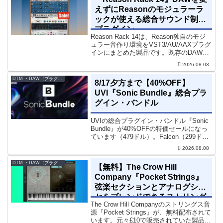
えずにReasonのモジュラーラ
ックが使える総合サウンド制作
プラグイン
Reason Rack 14は、Reason独自のモジ
ュラー音作り環境をVST3/AU/AAXプラグ
インにまとめた製品です。既存のDAWを
乗り換えることなく、68種類のシンセや
2026.08.03
エフェクト、CV配線をそのままトラック
に追加できます。通常199...
DTM ・DAW（プラグイン、シンセなど）のセール情報
8/17夕方まで【40%OFF】
UVI『Sonic Bundle』総合プラ
グイン・バンドル
UVIの総合プラグイン・バンドル『Sonic
Bundle』が40%OFFの特価セールになっ
ています（479ドル）。Falcon（299ド
ル）も入っています。UVI Sonic Bundle
2026.08.08
Sale - 40% OFF＊セール終了予定日：...
DTM ・DAW（プラグイン、シンセなど）のセール情報
【無料】The Crow Hill
Company『Pocket Strings』
弦楽セクションとアナログシン
セをブレンドできるストリング
The Crow Hill Companyのストリングス音
ス音源プラグイン
源『Pocket Strings』が、無料配布されて
います。元々£10で販売されていた製品で