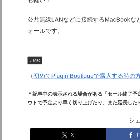
も軽い！
公共無線LANなどに接続するMacBoo
ォールです。
Mac
（
初めてPlugin Boutiqueで購入する時
＊記事中の表示される場合がある「セール終了予
ウトで予定より早く切り上げたり、また延長した
シ
X
F