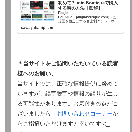
初めてPlugin Boutiqueで購入
終了予定日：日本時間：6/1（月…
する時の方法【図解】
Plugin
Boutique（pluginboutique.com）は、
英国を拠点とする音楽制作ソフトウェ
アの大手販売サイトです。充実したセ
sawayakatrip.com
ール企画と洗練された購入システム
で、世界中のミュージシャンに利用さ
れています。Plugin Boutiqueのメイン
ページ購入前に知っておきたいこと価
格表示に…
＊当サイトをご訪問いただいている読者
様へのお願い。
当サイトでは、正確な情報提供に努めて
いますが、誤字脱字や情報の誤りが生じ
る可能性があります。お気付きの点がご
ざいましたら、
お問い合わせコーナー
か
らご指摘いただけますと幸いです<(_