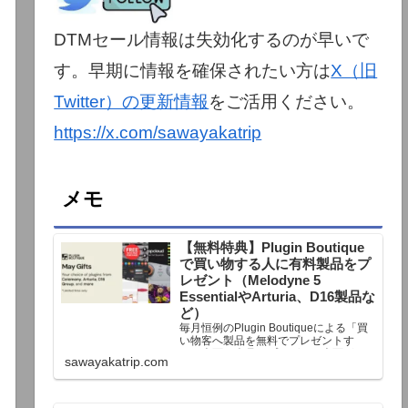
DTMセール情報は失効化するのが早いで
す。早期に情報を確保されたい方は
X（旧
Twitter）の更新情報
をご活用ください。
https://x.com/sawayakatrip
メモ
【無料特典】Plugin Boutique
で買い物する人に有料製品をプ
レゼント（Melodyne 5
EssentialやArturia、D16製品な
ど）
毎月恒例のPlugin Boutiqueによる「買
い物客へ製品を無料でプレゼントす
る」企画。今月もプレゼント企画が用
sawayakatrip.com
意されています。Plugin Boutiqueで一
定額以上のお金を出して何かを購入す
れば、以下に紹介するプレゼントを無
料で貰うことができます。＊無料配布