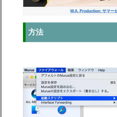
W.A. Production: 
方法