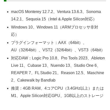
macOS Monterey 12.7.2、Ventura 13.6.3、Sonoma
14.2.1、Sequoia 15（Intel & Apple Silicon対応）
Windows 10、Windows 11（ARMプロセッサ非対
応）
プラグインフォーマット：AAX（64bit）、
AU（32/64bit）、VST2（32/64bit）、VST3（64bit）
対応DAW：Logic Pro 10.8、Pro Tools 2023、Ableton
Live 11、Cubase 13、Nuendo 13、Studio One 6、
REAPER 7、FL Studio 21、Reason 12.5、Maschine
2、Cakewalk by Bandlab
推奨：4GB RAM、4コアCPU（3.4GHz以上）または
M1、Apple Silicon対応GPU、1GB以上のストレージ