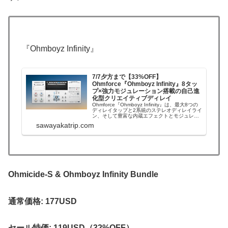
『Ohmboyz Infinity』
7/7夕方まで【33%OFF】
Ohmforce『Ohmboyz Infinity』8タッ
プ×強力モジュレーション搭載の自己進
化型クリエイティブディレイ
Ohmforce『Ohmboyz Infinity』は、最大8つの
ディレイタップと2系統のステレオディレイライ
ン、そして豊富な内蔵エフェクトとモジュレー
ションを一括で扱える、多機能クリエイティブ
sawayakatrip.com
ディレイプラグインです。Ohmforceの得意とす
る過激な音作りと、自由度の高いモジュレーシ
ョンを求める音…
Ohmicide-S & Ohmboyz Infinity Bundle
通常価格: 177USD
セール特価: 119USD（32%OFF）