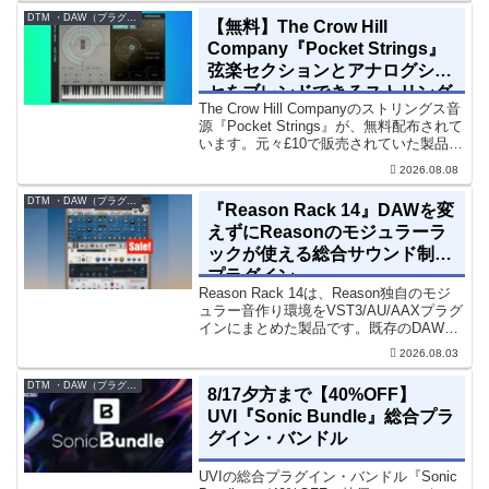
た暗色系ハイブリッド音源です...
DTM ・DAW（プラグイン、シンセなど）のセール情報
【無料】The Crow Hill
Company『Pocket Strings』
弦楽セクションとアナログシン
セをブレンドできるストリング
The Crow Hill Companyのストリングス音
ス音源プラグイン
源『Pocket Strings』が、無料配布されて
います。元々£10で販売されていた製品で
す。『Pocket Strings』についてPocket
2026.08.08
Stringsは、生の弦楽セクシ...
DTM ・DAW（プラグイン、シンセなど）のセール情報
『Reason Rack 14』DAWを変
えずにReasonのモジュラーラ
ックが使える総合サウンド制作
プラグイン
Reason Rack 14は、Reason独自のモジ
ュラー音作り環境をVST3/AU/AAXプラグ
インにまとめた製品です。既存のDAWを
乗り換えることなく、68種類のシンセや
2026.08.03
エフェクト、CV配線をそのままトラック
に追加できます。通常199...
DTM ・DAW（プラグイン、シンセなど）のセール情報
8/17夕方まで【40%OFF】
UVI『Sonic Bundle』総合プラ
グイン・バンドル
UVIの総合プラグイン・バンドル『Sonic