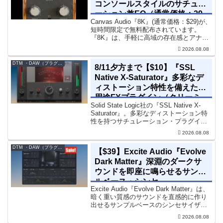
コンソールスタイルのサチュレ
ーション兼EQ（通常価格：29
Canvas Audio『8K』(通常価格：$29)が、
ドル）
短時間限定で無料配布されています。
『8K』は、手軽に高域の存在感とアナロ
グ的な質感をミックスに加えることがで
2026.08.08
きる「8kHz」に特化したコンソールスタ
イルのサチュレーション兼EQです。8...
DTM ・DAW（プラグイン、シンセなど）のセール情報
8/11夕方まで【$10】『SSL
Native X-Saturator』多彩なデ
ィストーション特性を備えた多
用途FXプラグイン（クリーミ
Solid State Logic社の『SSL Native X-
ィ＆ウォームなサウンド）
Saturator』。多彩なディストーション特
性を持つサチュレーション・プラグイン
です。音楽制作者、エンジニアの間でも
2026.08.08
評価の高い製品です。競合するサチュレ
ーション系の製品では...
DTM ・DAW（プラグイン、シンセなど）のセール情報
【$39】Excite Audio『Evolve
Dark Matter』深淵のダークサ
ウンドを即座に鳴らせるサンプ
ルベース・シンセ
Excite Audio『Evolve Dark Matter』は、
暗く重い質感のサウンドを直感的に作り
出せるサンプルベースのシンセサイザー
です。ダークD&Bやアトモスフェリッ
2026.08.08
ク・テクノ、シネマティック作品に適し