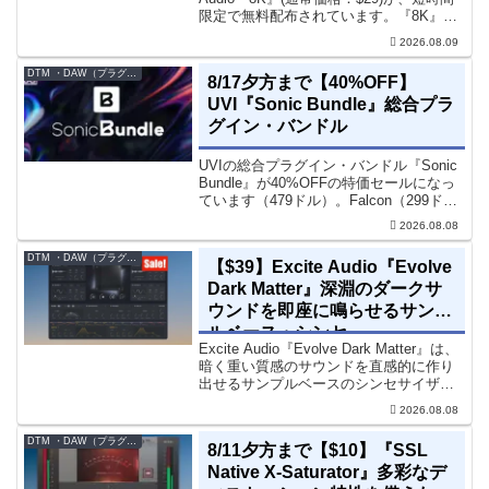
限定で無料配布されています。『8K』
は、手軽に高域の存在感とアナログ的な
2026.08.09
質感をミックスに加えることができる
「8kHz」に特化したコンソー...
DTM ・DAW（プラグイン、シンセなど）のセール情報
8/17夕方まで【40%OFF】
UVI『Sonic Bundle』総合プラ
グイン・バンドル
UVIの総合プラグイン・バンドル『Sonic
Bundle』が40%OFFの特価セールになっ
ています（479ドル）。Falcon（299ド
ル）も入っています。UVI Sonic Bundle
2026.08.08
Sale - 40% OFF＊セール終了予定日：...
DTM ・DAW（プラグイン、シンセなど）のセール情報
【$39】Excite Audio『Evolve
Dark Matter』深淵のダークサ
ウンドを即座に鳴らせるサンプ
ルベース・シンセ
Excite Audio『Evolve Dark Matter』は、
暗く重い質感のサウンドを直感的に作り
出せるサンプルベースのシンセサイザー
です。ダークD&Bやアトモスフェリッ
2026.08.08
ク・テクノ、シネマティック作品に適し
た暗色系ハイブリッド音源です...
DTM ・DAW（プラグイン、シンセなど）のセール情報
8/11夕方まで【$10】『SSL
Native X-Saturator』多彩なデ