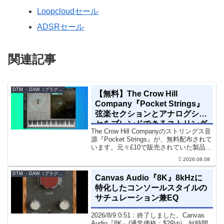
Loopcloudセール
ADSRセール
関連記事
DTM ・DAW（プラグイン、シンセなど）のセール情報
【無料】The Crow Hill
Company『Pocket Strings』
弦楽セクションとアナログシン
セをブレンドできるストリング
The Crow Hill Companyのストリングス音
ス音源プラグイン
源『Pocket Strings』が、無料配布されて
います。元々£10で販売されていた製品で
す。『Pocket Strings』についてPocket
2026.08.08
Stringsは、生の弦楽セクシ...
DTM ・DAW（プラグイン、シンセなど）のセール情報
Canvas Audio『8K』8kHzに
特化したコンソールスタイルの
サチュレーション兼EQ
2026/8/9 0:51：終了しました。Canvas
Audio『8K』(通常価格：$29)が、短時間