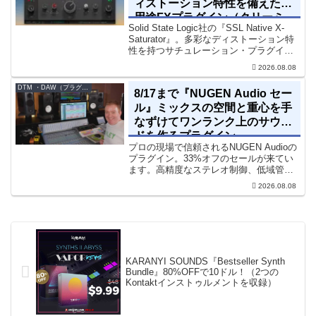
ィストーション特性を備えた多
用途FXプラグイン（クリーミ
Solid State Logic社の『SSL Native X-
ィ＆ウォームなサウンド）
Saturator』。多彩なディストーション特
性を持つサチュレーション・プラグイン
です。音楽制作者、エンジニアの間でも
2026.08.08
評価の高い製品です。競合するサチュレ
ーション系の製品では...
DTM ・DAW（プラグイン、シンセなど）のセール情報
8/17まで『NUGEN Audio セー
ル』ミックスの空間と重心を手
なずけてワンランク上のサウン
ドを作るプラグイン
プロの現場で信頼されるNUGEN Audioの
プラグイン。33%オフのセールが来てい
ます。高精度なステレオ制御、低域管
理、リバーブツールが揃っています。モ
2026.08.08
ノラル再生でも崩さずにミックス全体の
立体感と明瞭さを改善させることができ
ます。現在、全...
KARANYI SOUNDS『Bestseller Synth
Bundle』80%OFFで10ドル！（2つの
Kontaktインストゥルメントを収録）