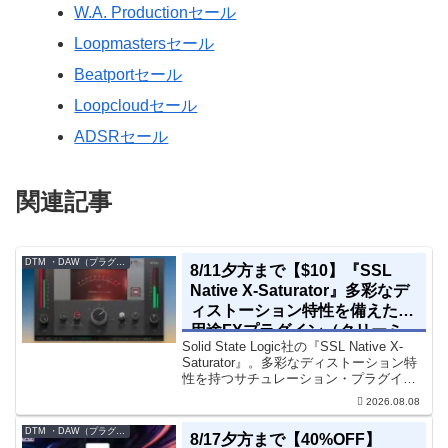
W.A. Productionセール
Loopmastersセール
Beatportセール
Loopcloudセール
ADSRセール
関連記事
DTM ・DAW（プラグイン、シンセなど）のセール情報
8/11夕方まで【$10】『SSL
Native X-Saturator』多彩なデ
ィストーション特性を備えた多
用途FXプラグイン（クリーミ
Solid State Logic社の『SSL Native X-
ィ＆ウォームなサウンド）
Saturator』。多彩なディストーション特
性を持つサチュレーション・プラグイン
です。音楽制作者、エンジニアの間でも
2026.08.08
評価の高い製品です。競合するサチュレ
ーション系の製品では...
DTM ・DAW（プラグイン、シンセなど）のセール情報
8/17夕方まで【40%OFF】