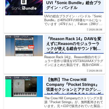
UVI『Sonic Bundle』総合プラ
グイン・バンドル
UVIの総合プラグイン・バンドル『Sonic
Bundle』が40%OFFの特価セールになっ
ています（479ドル）。Falcon（299ド
ル）も入っています。UVI Sonic Bundle
2026.08.08
Sale - 40% OFF＊セール終了予定日：...
DTM ・DAW（プラグイン、シンセなど）のセール情報
『Reason Rack 14』DAWを変
えずにReasonのモジュラーラ
ックが使える総合サウンド制作
プラグイン
Reason Rack 14は、Reason独自のモジ
ュラー音作り環境をVST3/AU/AAXプラグ
インにまとめた製品です。既存のDAWを
乗り換えることなく、68種類のシンセや
2026.08.03
エフェクト、CV配線をそのままトラック
に追加できます。通常199...
DTM ・DAW（プラグイン、シンセなど）のセール情報
【無料】The Crow Hill
Company『Pocket Strings』
弦楽セクションとアナログシン
セをブレンドできるストリング
The Crow Hill Companyのストリングス音
ス音源プラグイン
源『Pocket Strings』が、無料配布されて
います。元々£10で販売されていた製品で