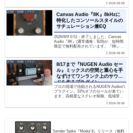
す。『Pocket Strings』についてPocket
2026.08.08
Stringsは、生の弦楽セクシ...
DTM ・DAW（プラグイン、シンセなど）のセール情報
Canvas Audio『8K』8kHzに
特化したコンソールスタイルの
サチュレーション兼EQ
2026/8/9 0:51：終了しました。Canvas
Audio『8K』(通常価格：$29)が、短時間
限定で無料配布されています。『8K』
は、手軽に高域の存在感とアナログ的な
2026.08.09
質感をミックスに加えることができる
「8kHz」に特化したコンソー...
DTM ・DAW（プラグイン、シンセなど）のセール情報
8/17まで『NUGEN Audio セー
ル』ミックスの空間と重心を手
なずけてワンランク上のサウン
ドを作るプラグイン
プロの現場で信頼されるNUGEN Audioの
プラグイン。33%オフのセールが来てい
ます。高精度なステレオ制御、低域管
理、リバーブツールが揃っています。モ
2026.08.08
ノラル再生でも崩さずにミックス全体の
立体感と明瞭さを改善させることができ
ます。現在、全...
Sender Spike『Modul 8』リリース（無料