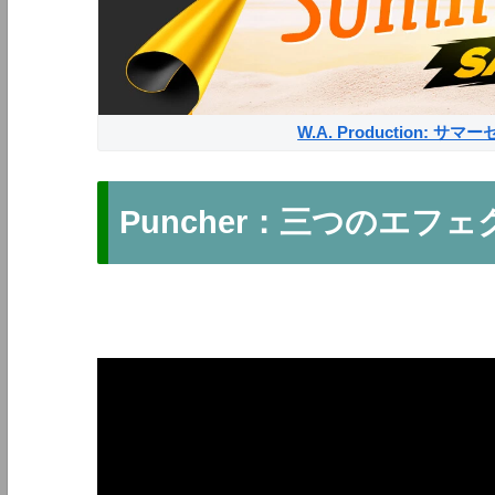
W.A. Production: 
Puncher：三つのエ