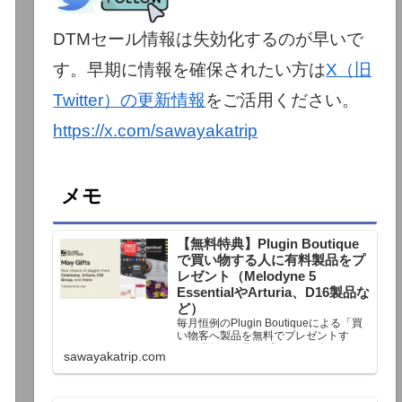
DTMセール情報は失効化するのが早いで
す。早期に情報を確保されたい方は
X（旧
Twitter）の更新情報
をご活用ください。
https://x.com/sawayakatrip
メモ
【無料特典】Plugin Boutique
で買い物する人に有料製品をプ
レゼント（Melodyne 5
EssentialやArturia、D16製品な
ど）
毎月恒例のPlugin Boutiqueによる「買
い物客へ製品を無料でプレゼントす
る」企画。今月もプレゼント企画が用
sawayakatrip.com
意されています。Plugin Boutiqueで一
定額以上のお金を出して何かを購入す
れば、以下に紹介するプレゼントを無
料で貰うことができます。＊無料配布