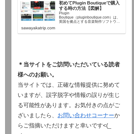
初めてPlugin Boutiqueで購入
終了予定日：日本時間：6/1（月…
する時の方法【図解】
Plugin
Boutique（pluginboutique.com）は、
英国を拠点とする音楽制作ソフトウェ
アの大手販売サイトです。充実したセ
sawayakatrip.com
ール企画と洗練された購入システム
で、世界中のミュージシャンに利用さ
れています。Plugin Boutiqueのメイン
ページ購入前に知っておきたいこと価
格表示に…
＊当サイトをご訪問いただいている読者
様へのお願い。
当サイトでは、正確な情報提供に努めて
いますが、誤字脱字や情報の誤りが生じ
る可能性があります。お気付きの点がご
ざいましたら、
お問い合わせコーナー
か
らご指摘いただけますと幸いです<(_