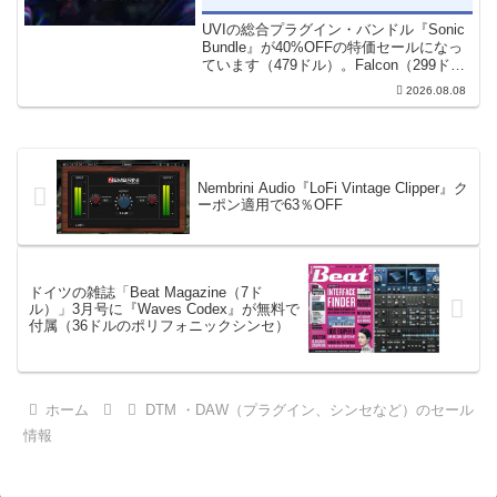
UVIの総合プラグイン・バンドル『Sonic
Bundle』が40%OFFの特価セールになっ
ています（479ドル）。Falcon（299ド
ル）も入っています。UVI Sonic Bundle
2026.08.08
Sale - 40% OFF＊セール終了予定日：...
Nembrini Audio『LoFi Vintage Clipper』ク
ーポン適用で63％OFF
ドイツの雑誌「Beat Magazine（7ド
ル）」3月号に『Waves Codex』が無料で
付属（36ドルのポリフォニックシンセ）
ホーム
DTM ・DAW（プラグイン、シンセなど）のセール
情報