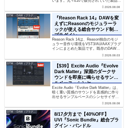
います。元々£10で販売されていた製品で
す。『Pocket Strings』についてPocket
2026.08.08
Stringsは、生の弦楽セクシ...
DTM ・DAW（プラグイン、シンセなど）のセール情報
『Reason Rack 14』DAWを変
えずにReasonのモジュラーラ
ックが使える総合サウンド制作
プラグイン
Reason Rack 14は、Reason独自のモジ
ュラー音作り環境をVST3/AU/AAXプラグ
インにまとめた製品です。既存のDAWを
乗り換えることなく、68種類のシンセや
2026.08.03
エフェクト、CV配線をそのままトラック
に追加できます。通常199...
DTM ・DAW（プラグイン、シンセなど）のセール情報
【$39】Excite Audio『Evolve
Dark Matter』深淵のダークサ
ウンドを即座に鳴らせるサンプ
ルベース・シンセ
Excite Audio『Evolve Dark Matter』は、
暗く重い質感のサウンドを直感的に作り
出せるサンプルベースのシンセサイザー
です。ダークD&Bやアトモスフェリッ
2026.08.08
ク・テクノ、シネマティック作品に適し
た暗色系ハイブリッド音源です...
DTM ・DAW（プラグイン、シンセなど）のセール情報
8/17夕方まで【40%OFF】
UVI『Sonic Bundle』総合プラ
グイン・バンドル