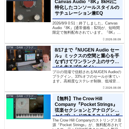
Canvas Audio『8K』8kHzに
特化したコンソールスタイルの
サチュレーション兼EQ
2026/8/9 0:51：終了しました。Canvas
Audio『8K』(通常価格：$29)が、短時間
限定で無料配布されています。『8K』
は、手軽に高域の存在感とアナログ的な
2026.08.09
質感をミックスに加えることができる
「8kHz」に特化したコンソー...
DTM ・DAW（プラグイン、シンセなど）のセール情報
8/17まで『NUGEN Audio セー
ル』ミックスの空間と重心を手
なずけてワンランク上のサウン
ドを作るプラグイン
プロの現場で信頼されるNUGEN Audioの
プラグイン。33%オフのセールが来てい
ます。高精度なステレオ制御、低域管
理、リバーブツールが揃っています。モ
2026.08.08
ノラル再生でも崩さずにミックス全体の
立体感と明瞭さを改善させることができ
DTM ・DAW（プラグイン、シンセなど）のセール情報
【無料】The Crow Hill
ます。現在、全...
Company『Pocket Strings』
弦楽セクションとアナログシン
セをブレンドできるストリング
The Crow Hill Companyのストリングス音
ス音源プラグイン
源『Pocket Strings』が、無料配布されて