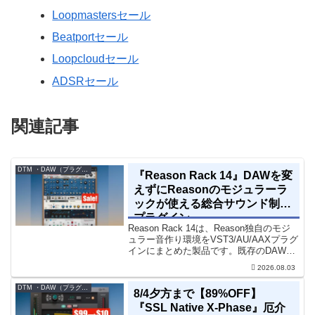
Loopmastersセール
Beatportセール
Loopcloudセール
ADSRセール
関連記事
DTM ・DAW（プラグイン、シンセなど）のセール情報
『Reason Rack 14』DAWを変
えずにReasonのモジュラーラ
ックが使える総合サウンド制作
プラグイン
Reason Rack 14は、Reason独自のモジ
ュラー音作り環境をVST3/AU/AAXプラグ
インにまとめた製品です。既存のDAWを
乗り換えることなく、68種類のシンセや
2026.08.03
エフェクト、CV配線をそのままトラック
に追加できます。通常199...
DTM ・DAW（プラグイン、シンセなど）のセール情報
8/4夕方まで【89%OFF】
『SSL Native X-Phase』厄介