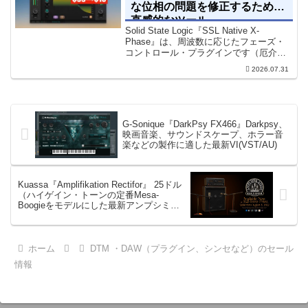
な位相の問題を修正するための
直感的なツール
Solid State Logic『SSL Native X-
Phase』は、周波数に応じたフェーズ・
コントロール・プラグインです（厄介な
位相の問題を修正するための直感的なツ
2026.07.31
ールです）。特定の周波数で位相をシフ
トさせるオールパスフィルターで...
G-Sonique『DarkPsy FX466』Darkpsy、
映画音楽、サウンドスケープ、ホラー音
楽などの製作に適した最新VI(VST/AU)
Kuassa『Amplifikation Rectifor』 25ドル
（ハイゲイン・トーンの定番Mesa-
Boogieをモデルにした最新アンプシミ
ュ・プラグイン）
ホーム
DTM ・DAW（プラグイン、シンセなど）のセール
情報