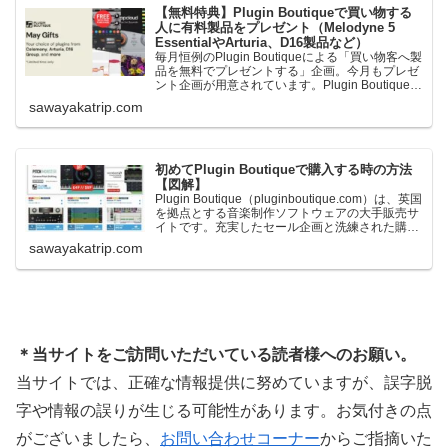
【無料特典】Plugin Boutiqueで買い物する
人に有料製品をプレゼント（Melodyne 5
EssentialやArturia、D16製品など）
毎月恒例のPlugin Boutiqueによる「買い物客へ製
品を無料でプレゼントする」企画。今月もプレゼ
ント企画が用意されています。Plugin Boutiqueで
一定額以上のお金を出して何かを購入すれば、以
sawayakatrip.com
下に紹介するプレゼントを無料で貰うことができ
ます。＊無料配布終了予定日：日本時間：
6/1（月…
初めてPlugin Boutiqueで購入する時の方法
【図解】
Plugin Boutique（pluginboutique.com）は、英国
を拠点とする音楽制作ソフトウェアの大手販売サ
イトです。充実したセール企画と洗練された購入
システムで、世界中のミュージシャンに利用され
sawayakatrip.com
ています。Plugin Boutiqueのメインページ購入前
に知っておきたいこと価格表示に…
＊当サイトをご訪問いただいている読者様へのお願い。
当サイトでは、正確な情報提供に努めていますが、誤字脱
字や情報の誤りが生じる可能性があります。お気付きの点
がございましたら、
お問い合わせコーナー
からご指摘いた