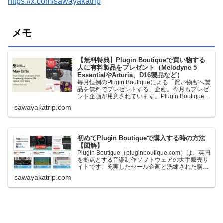
https://x.com/sawayakatrip
メモ
【無料特典】Plugin Boutiqueで買い物する
人に有料製品をプレゼント（Melodyne 5
EssentialやArturia、D16製品など）
毎月恒例のPlugin Boutiqueによる「買い物客へ製
品を無料でプレゼントする」企画。今月もプレゼ
ント企画が用意されています。Plugin Boutiqueで
一定額以上のお金を出して何かを購入すれば、以
sawayakatrip.com
下に紹介するプレゼントを無料で貰うことができ
ます。＊無料配布終了予定日：日本時間：
6/1（月…
初めてPlugin Boutiqueで購入する時の方法
【図解】
Plugin Boutique（pluginboutique.com）は、英国
を拠点とする音楽制作ソフトウェアの大手販売サ
イトです。充実したセール企画と洗練された購入
システムで、世界中のミュージシャンに利用され
sawayakatrip.com
ています。Plugin Boutiqueのメインページ購入前
に知っておきたいこと価格表示に…