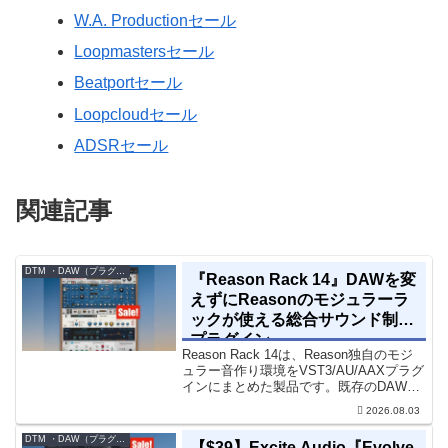
W.A. Productionセール
Loopmastersセール
Beatportセール
Loopcloudセール
ADSRセール
関連記事
DTM ・DAW（プラグイン、シンセなど）のセール情報
『Reason Rack 14』DAWを変
えずにReasonのモジュラーラ
ックが使える総合サウンド制作
プラグイン
Reason Rack 14は、Reason独自のモジ
ュラー音作り環境をVST3/AU/AAXプラグ
インにまとめた製品です。既存のDAWを
乗り換えることなく、68種類のシンセや
2026.08.03
エフェクト、CV配線をそのままトラック
に追加できます。通常199...
DTM ・DAW（プラグイン、シンセなど）のセール情報
【$39】Excite Audio『Evolve