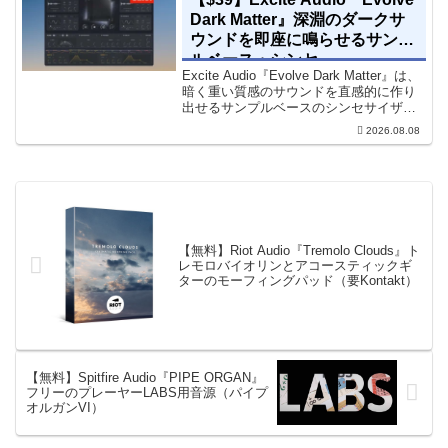
Dark Matter』深淵のダークサ
ウンドを即座に鳴らせるサンプ
ルベース・シンセ
Excite Audio『Evolve Dark Matter』は、
暗く重い質感のサウンドを直感的に作り
出せるサンプルベースのシンセサイザー
です。ダークD&Bやアトモスフェリッ
2026.08.08
ク・テクノ、シネマティック作品に適し
た暗色系ハイブリッド音源です...
【無料】Riot Audio『Tremolo Clouds』ト
レモロバイオリンとアコースティックギ
ターのモーフィングパッド（要Kontakt）
【無料】Spitfire Audio『PIPE ORGAN』
フリーのプレーヤーLABS用音源（パイプ
オルガンVI）