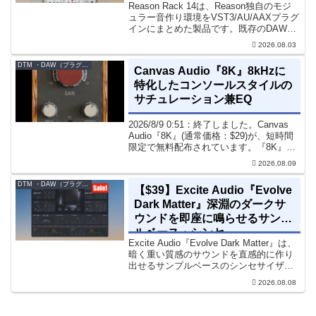
Reason Rack 14は、Reason独自のモジ
ュラー音作り環境をVST3/AU/AAXプラグ
インにまとめた製品です。既存のDAWを
乗り換えることなく、68種類のシンセや
2026.08.03
エフェクト、CV配線をそのままトラック
に追加できます。通常199...
DTM ・DAW（プラグイン、シンセなど）のセール情報
Canvas Audio『8K』8kHzに
特化したコンソールスタイルの
サチュレーション兼EQ
2026/8/9 0:51：終了しました。Canvas
Audio『8K』(通常価格：$29)が、短時間
限定で無料配布されています。『8K』
は、手軽に高域の存在感とアナログ的な
2026.08.09
質感をミックスに加えることができる
「8kHz」に特化したコンソー...
DTM ・DAW（プラグイン、シンセなど）のセール情報
【$39】Excite Audio『Evolve
Dark Matter』深淵のダークサ
ウンドを即座に鳴らせるサンプ
ルベース・シンセ
Excite Audio『Evolve Dark Matter』は、
暗く重い質感のサウンドを直感的に作り
出せるサンプルベースのシンセサイザー
です。ダークD&Bやアトモスフェリッ
2026.08.08
ク・テクノ、シネマティック作品に適し
た暗色系ハイブリッド音源です...