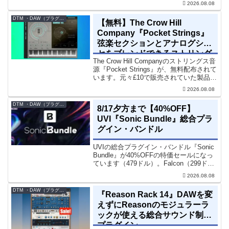
2026.08.08
ノラル再生でも崩さずにミックス全体の
立体感と明瞭さを改善させることができ
DTM ・DAW（プラグイン、シンセなど）のセール情報
【無料】The Crow Hill
ます。現在、全...
Company『Pocket Strings』
弦楽セクションとアナログシン
セをブレンドできるストリング
The Crow Hill Companyのストリングス音
ス音源プラグイン
源『Pocket Strings』が、無料配布されて
います。元々£10で販売されていた製品で
す。『Pocket Strings』についてPocket
2026.08.08
Stringsは、生の弦楽セクシ...
DTM ・DAW（プラグイン、シンセなど）のセール情報
8/17夕方まで【40%OFF】
UVI『Sonic Bundle』総合プラ
グイン・バンドル
UVIの総合プラグイン・バンドル『Sonic
Bundle』が40%OFFの特価セールになっ
ています（479ドル）。Falcon（299ド
ル）も入っています。UVI Sonic Bundle
2026.08.08
Sale - 40% OFF＊セール終了予定日：...
DTM ・DAW（プラグイン、シンセなど）のセール情報
『Reason Rack 14』DAWを変
えずにReasonのモジュラーラ
ックが使える総合サウンド制作
プラグイン