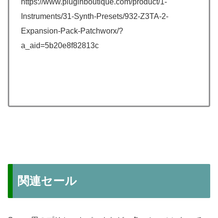
https://www.pluginboutique.com/product/1-
Instruments/31-Synth-Presets/932-Z3TA-2-
Expansion-Pack-Patchworx/?
a_aid=5b20e8f82813c
関連セール