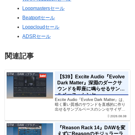
Loopmastersセール
Beatportセール
Loopcloudセール
ADSRセール
関連記事
DTM ・DAW（プラグイン、シンセなど）のセール情報
【$39】Excite Audio『Evolve
Dark Matter』深淵のダークサ
ウンドを即座に鳴らせるサンプ
ルベース・シンセ
Excite Audio『Evolve Dark Matter』は、
暗く重い質感のサウンドを直感的に作り
出せるサンプルベースのシンセサイザー
です。ダークD&Bやアトモスフェリッ
2026.08.08
ク・テクノ、シネマティック作品に適し
た暗色系ハイブリッド音源です...
DTM ・DAW（プラグイン、シンセなど）のセール情報
『Reason Rack 14』DAWを変
えずにReasonのモジュラーラ