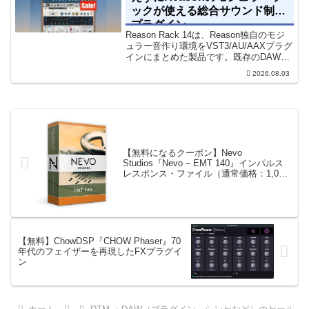
ックが使える総合サウンド制作
プラグイン
Reason Rack 14は、Reason独自のモジ
ュラー音作り環境をVST3/AU/AAXプラグ
インにまとめた製品です。既存のDAWを
乗り換えることなく、68種類のシンセや
2026.08.03
エフェクト、CV配線をそのままトラック
に追加できます。通常199...
【無料になるクーポン】Nevo
Studios『Nevo – EMT 140』インパルス
レスポンス・ファイル（通常価格：1,087
円）
【無料】ChowDSP『CHOW Phaser』70
年代のフェイザーを再現したFXプラグイ
ン