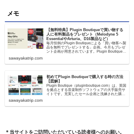
メモ
【無料特典】Plugin Boutiqueで買い物する
人に有料製品をプレゼント（Melodyne 5
EssentialやArturia、D16製品など）
毎月恒例のPlugin Boutiqueによる「買い物客へ製
品を無料でプレゼントする」企画。今月もプレゼ
ント企画が用意されています。Plugin Boutiqueで
一定額以上のお金を出して何かを購入すれば、以
sawayakatrip.com
下に紹介するプレゼントを無料で貰うことができ
ます。＊無料配布終了予定日：日本時間：
6/1（月…
初めてPlugin Boutiqueで購入する時の方法
【図解】
Plugin Boutique（pluginboutique.com）は、英国
を拠点とする音楽制作ソフトウェアの大手販売サ
イトです。充実したセール企画と洗練された購入
システムで、世界中のミュージシャンに利用され
sawayakatrip.com
ています。Plugin Boutiqueのメインページ購入前
に知っておきたいこと価格表示に…
＊当サイトをご訪問いただいている読者様へのお願い。