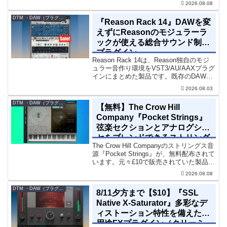
2026.08.08
ク・テクノ、シネマティック作品に適し
た暗色系ハイブリッド音源です...
DTM ・DAW（プラグイン、シンセなど）のセール情報
『Reason Rack 14』DAWを変
えずにReasonのモジュラーラ
ックが使える総合サウンド制作
プラグイン
Reason Rack 14は、Reason独自のモジ
ュラー音作り環境をVST3/AU/AAXプラグ
インにまとめた製品です。既存のDAWを
乗り換えることなく、68種類のシンセや
2026.08.03
エフェクト、CV配線をそのままトラック
に追加できます。通常199...
DTM ・DAW（プラグイン、シンセなど）のセール情報
【無料】The Crow Hill
Company『Pocket Strings』
弦楽セクションとアナログシン
セをブレンドできるストリング
The Crow Hill Companyのストリングス音
ス音源プラグイン
源『Pocket Strings』が、無料配布されて
います。元々£10で販売されていた製品で
す。『Pocket Strings』についてPocket
2026.08.08
Stringsは、生の弦楽セクシ...
DTM ・DAW（プラグイン、シンセなど）のセール情報
8/11夕方まで【$10】『SSL
Native X-Saturator』多彩なデ
ィストーション特性を備えた多
用途FXプラグイン（クリーミ