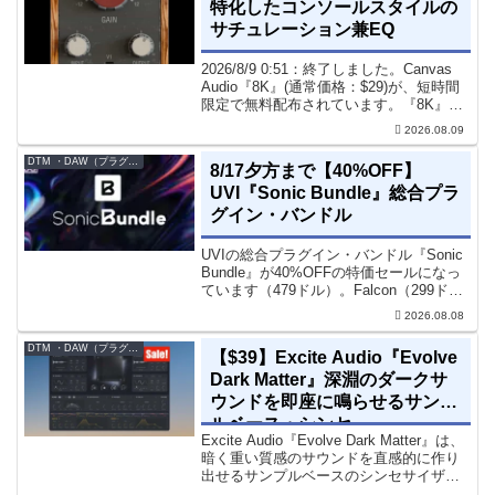
特化したコンソールスタイルの
サチュレーション兼EQ
2026/8/9 0:51：終了しました。Canvas
Audio『8K』(通常価格：$29)が、短時間
限定で無料配布されています。『8K』
は、手軽に高域の存在感とアナログ的な
2026.08.09
質感をミックスに加えることができる
「8kHz」に特化したコンソー...
DTM ・DAW（プラグイン、シンセなど）のセール情報
8/17夕方まで【40%OFF】
UVI『Sonic Bundle』総合プラ
グイン・バンドル
UVIの総合プラグイン・バンドル『Sonic
Bundle』が40%OFFの特価セールになっ
ています（479ドル）。Falcon（299ド
ル）も入っています。UVI Sonic Bundle
2026.08.08
Sale - 40% OFF＊セール終了予定日：...
DTM ・DAW（プラグイン、シンセなど）のセール情報
【$39】Excite Audio『Evolve
Dark Matter』深淵のダークサ
ウンドを即座に鳴らせるサンプ
ルベース・シンセ
Excite Audio『Evolve Dark Matter』は、
暗く重い質感のサウンドを直感的に作り
出せるサンプルベースのシンセサイザー
です。ダークD&Bやアトモスフェリッ