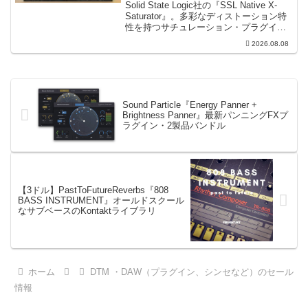
Solid State Logic社の『SSL Native X-
ィ＆ウォームなサウンド）
Saturator』。多彩なディストーション特
性を持つサチュレーション・プラグイン
です。音楽制作者、エンジニアの間でも
2026.08.08
評価の高い製品です。競合するサチュレ
ーション系の製品では...
Sound Particle『Energy Panner +
Brightness Panner』最新パンニングFXプ
ラグイン・2製品バンドル
【3ドル】PastToFutureReverbs『808
BASS INSTRUMENT』オールドスクール
なサブベースのKontaktライブラリ
ホーム
DTM ・DAW（プラグイン、シンセなど）のセール
情報