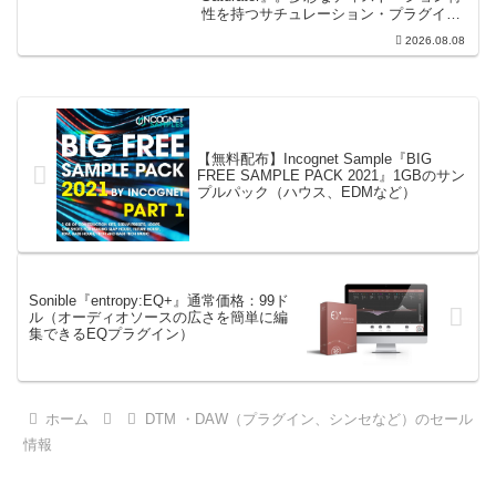
性を持つサチュレーション・プラグイン
です。音楽制作者、エンジニアの間でも
2026.08.08
評価の高い製品です。競合するサチュレ
ーション系の製品では...
【無料配布】Incognet Sample『BIG
FREE SAMPLE PACK 2021』1GBのサン
プルパック（ハウス、EDMなど）
Sonible『entropy:EQ+』通常価格：99ド
ル（オーディオソースの広さを簡単に編
集できるEQプラグイン）
ホーム
DTM ・DAW（プラグイン、シンセなど）のセール
情報