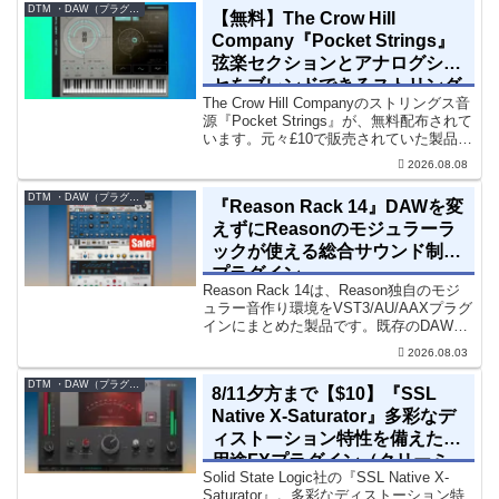
「8kHz」に特化したコンソー...
DTM ・DAW（プラグイン、シンセなど）のセール情報
【無料】The Crow Hill
Company『Pocket Strings』
弦楽セクションとアナログシン
セをブレンドできるストリング
The Crow Hill Companyのストリングス音
ス音源プラグイン
源『Pocket Strings』が、無料配布されて
います。元々£10で販売されていた製品で
す。『Pocket Strings』についてPocket
2026.08.08
Stringsは、生の弦楽セクシ...
DTM ・DAW（プラグイン、シンセなど）のセール情報
『Reason Rack 14』DAWを変
えずにReasonのモジュラーラ
ックが使える総合サウンド制作
プラグイン
Reason Rack 14は、Reason独自のモジ
ュラー音作り環境をVST3/AU/AAXプラグ
インにまとめた製品です。既存のDAWを
乗り換えることなく、68種類のシンセや
2026.08.03
エフェクト、CV配線をそのままトラック
に追加できます。通常199...
DTM ・DAW（プラグイン、シンセなど）のセール情報
8/11夕方まで【$10】『SSL
Native X-Saturator』多彩なデ
ィストーション特性を備えた多
用途FXプラグイン（クリーミ
Solid State Logic社の『SSL Native X-
ィ＆ウォームなサウンド）
Saturator』。多彩なディストーション特