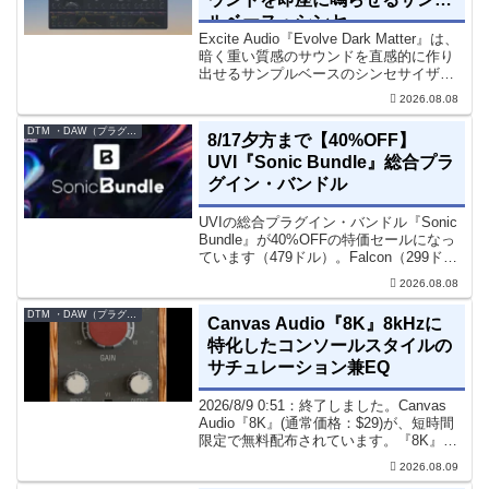
ルベース・シンセ
Excite Audio『Evolve Dark Matter』は、
暗く重い質感のサウンドを直感的に作り
出せるサンプルベースのシンセサイザー
です。ダークD&Bやアトモスフェリッ
2026.08.08
ク・テクノ、シネマティック作品に適し
た暗色系ハイブリッド音源です...
DTM ・DAW（プラグイン、シンセなど）のセール情報
8/17夕方まで【40%OFF】
UVI『Sonic Bundle』総合プラ
グイン・バンドル
UVIの総合プラグイン・バンドル『Sonic
Bundle』が40%OFFの特価セールになっ
ています（479ドル）。Falcon（299ド
ル）も入っています。UVI Sonic Bundle
2026.08.08
Sale - 40% OFF＊セール終了予定日：...
DTM ・DAW（プラグイン、シンセなど）のセール情報
Canvas Audio『8K』8kHzに
特化したコンソールスタイルの
サチュレーション兼EQ
2026/8/9 0:51：終了しました。Canvas
Audio『8K』(通常価格：$29)が、短時間
限定で無料配布されています。『8K』
は、手軽に高域の存在感とアナログ的な
2026.08.09
質感をミックスに加えることができる