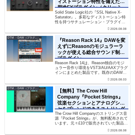
ィストーション特性を備えた多
用途FXプラグイン（クリーミ
Solid State Logic社の『SSL Native X-
ィ＆ウォームなサウンド）
Saturator』。多彩なディストーション特
性を持つサチュレーション・プラグイン
です。音楽制作者、エンジニアの間でも
2026.08.08
評価の高い製品です。競合するサチュレ
ーション系の製品では...
DTM ・DAW（プラグイン、シンセなど）のセール情報
『Reason Rack 14』DAWを変
えずにReasonのモジュラーラ
ックが使える総合サウンド制作
プラグイン
Reason Rack 14は、Reason独自のモジ
ュラー音作り環境をVST3/AU/AAXプラグ
インにまとめた製品です。既存のDAWを
乗り換えることなく、68種類のシンセや
2026.08.03
エフェクト、CV配線をそのままトラック
に追加できます。通常199...
DTM ・DAW（プラグイン、シンセなど）のセール情報
【無料】The Crow Hill
Company『Pocket Strings』
弦楽セクションとアナログシン
セをブレンドできるストリング
The Crow Hill Companyのストリングス音
ス音源プラグイン
源『Pocket Strings』が、無料配布されて
います。元々£10で販売されていた製品で
す。『Pocket Strings』についてPocket
2026.08.08
Stringsは、生の弦楽セクシ...