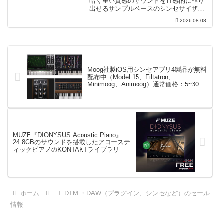
暗く重い質感のサウンドを直感的に作り
出せるサンプルベースのシンセサイザー
です。ダークD&Bやアトモスフェリッ
2026.08.08
ク・テクノ、シネマティック作品に適し
た暗色系ハイブリッド音源です...
Moog社製iOS用シンセアプリ4製品が無料
配布中（Model 15、Filtatron、
Minimoog、Animoog）通常価格：5~30ド
ル
MUZE『DIONYSUS Acoustic Piano』
24.8GBのサウンドを搭載したアコーステ
ィックピアノのKONTAKTライブラリ
ホーム
DTM ・DAW（プラグイン、シンセなど）のセール
情報