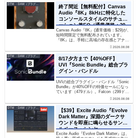
DTM ・DAW（プラグイン、シンセなど）のセール情報
終了間近【無料配付】Canvas
Audio『8K』8kHzに特化した
コンソールスタイルのサチュレ
ーション兼EQ（通常価格：29
Canvas Audio『8K』(通常価格：$29)が、
ドル）
短時間限定で無料配布されています。
『8K』は、手軽に高域の存在感とアナロ
グ的な質感をミックスに加えることがで
2026.08.08
きる「8kHz」に特化したコンソールスタ
イルのサチュレーション兼EQです。8...
DTM ・DAW（プラグイン、シンセなど）のセール情報
8/17夕方まで【40%OFF】
UVI『Sonic Bundle』総合プラ
グイン・バンドル
UVIの総合プラグイン・バンドル『Sonic
Bundle』が40%OFFの特価セールになっ
ています（479ドル）。Falcon（299ド
ル）も入っています。UVI Sonic Bundle
2026.08.08
Sale - 40% OFF＊セール終了予定日：...
DTM ・DAW（プラグイン、シンセなど）のセール情報
【$39】Excite Audio『Evolve
Dark Matter』深淵のダークサ
ウンドを即座に鳴らせるサンプ
ルベース・シンセ
Excite Audio『Evolve Dark Matter』は、