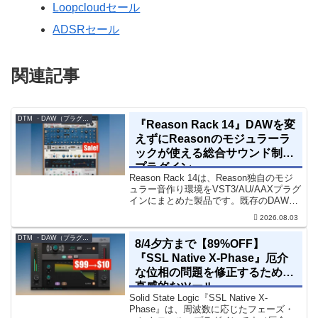
Loopcloudセール
ADSRセール
関連記事
DTM ・DAW（プラグイン、シンセなど）のセール情報
『Reason Rack 14』DAWを変
えずにReasonのモジュラーラ
ックが使える総合サウンド制作
プラグイン
Reason Rack 14は、Reason独自のモジ
ュラー音作り環境をVST3/AU/AAXプラグ
インにまとめた製品です。既存のDAWを
乗り換えることなく、68種類のシンセや
2026.08.03
エフェクト、CV配線をそのままトラック
に追加できます。通常199...
DTM ・DAW（プラグイン、シンセなど）のセール情報
8/4夕方まで【89%OFF】
『SSL Native X-Phase』厄介
な位相の問題を修正するための
直感的なツール
Solid State Logic『SSL Native X-
Phase』は、周波数に応じたフェーズ・