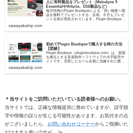
人に有料製品をプレゼント（Melodyne 5
EssentialやArturia、D16製品など）
毎月恒例のPlugin Boutiqueによる「買い物客へ製
品を無料でプレゼントする」企画。今月もプレゼ
ント企画が用意されています。Plugin Boutiqueで
一定額以上のお金を出して何かを購入すれば、以
sawayakatrip.com
下に紹介するプレゼントを無料で貰うことができ
ます。＊無料配布終了予定日：日本時間：
6/1（月…
初めてPlugin Boutiqueで購入する時の方法
【図解】
Plugin Boutique（pluginboutique.com）は、英国
を拠点とする音楽制作ソフトウェアの大手販売サ
イトです。充実したセール企画と洗練された購入
システムで、世界中のミュージシャンに利用され
sawayakatrip.com
ています。Plugin Boutiqueのメインページ購入前
に知っておきたいこと価格表示に…
＊当サイトをご訪問いただいている読者様へのお願い。
当サイトでは、正確な情報提供に努めていますが、誤字脱
字や情報の誤りが生じる可能性があります。お気付きの点
がございましたら、
お問い合わせコーナー
からご指摘いた
だけますと幸いです<(_ _)>。