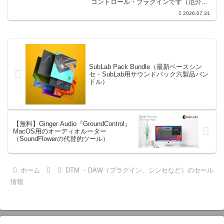
コントロール・プラグインです（厄介な
位相の問題を修正するための直感的なツ
2026.07.31
ールです）。特定の周波数で位相をシフ
トさせるオールパスフィルターで...
SubLab Pack Bundle（最新ベースシン
セ・SubLab用サウンドパック六製品バン
ドル）
【無料】Ginger Audio『GroundControl』
MacOS用のオーディオルーター
（SoundFlowerの代替的ツール）
ホーム
DTM ・DAW（プラグイン、シンセなど）のセール
情報