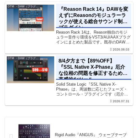
DTM ・DAW（プラグイン、シンセなど）のセール情報
『Reason Rack 14』DAWを変
えずにReasonのモジュラーラ
ックが使える総合サウンド制作
プラグイン
Reason Rack 14は、Reason独自のモジ
ュラー音作り環境をVST3/AU/AAXプラグ
インにまとめた製品です。既存のDAWを
乗り換えることなく、68種類のシンセや
2026.08.03
エフェクト、CV配線をそのままトラック
に追加できます。通常199...
DTM ・DAW（プラグイン、シンセなど）のセール情報
8/4夕方まで【89%OFF】
『SSL Native X-Phase』厄介
な位相の問題を修正するための
直感的なツール
Solid State Logic『SSL Native X-
Phase』は、周波数に応じたフェーズ・
コントロール・プラグインです（厄介な
位相の問題を修正するための直感的なツ
2026.07.31
ールです）。特定の周波数で位相をシフ
トさせるオールパスフィルターで...
Rigid Audio『ANGUS』 ウェーブテーブ