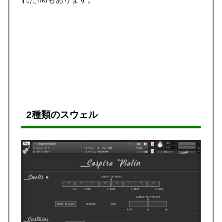
2種類
の
スウェル