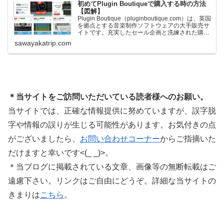
初めてPlugin Boutiqueで購入する時の方法
【図解】
Plugin Boutique（pluginboutique.com）は、英国
を拠点とする音楽制作ソフトウェアの大手販売サ
イトです。充実したセール企画と洗練された購入
システムで、世界中のミュージシャンに利用され
sawayakatrip.com
ています。Plugin Boutiqueのメインページ購入前
に知っておきたいこと価格表示に…
＊当サイトをご訪問いただいている読者様へのお願い。
当サイトでは、正確な情報提供に努めていますが、誤字脱
字や情報の誤りが生じる可能性があります。お気付きの点
がございましたら、
お問い合わせコーナー
からご指摘いた
だけますと幸いです<(_ _)>。
＊当ブログに掲載されている文章、画像等の無断転載はご
遠慮下さい。リンクはご自由にどうぞ。詳細な当サイトの
きまりは
こちら
。