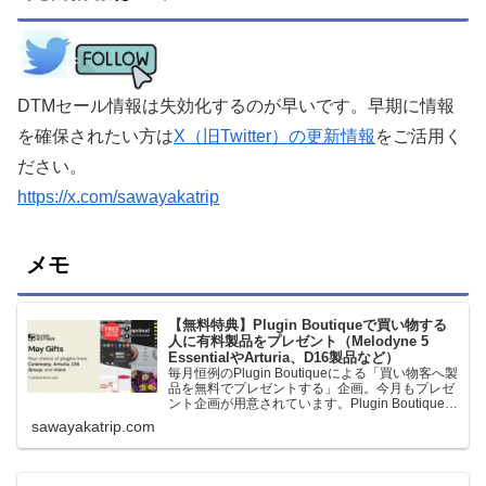
DTMセール情報は失効化するのが早いです。早期に情報
を確保されたい方は
X（旧Twitter）の更新情報
をご活用く
ださい。
https://x.com/sawayakatrip
メモ
【無料特典】Plugin Boutiqueで買い物する
人に有料製品をプレゼント（Melodyne 5
EssentialやArturia、D16製品など）
毎月恒例のPlugin Boutiqueによる「買い物客へ製
品を無料でプレゼントする」企画。今月もプレゼ
ント企画が用意されています。Plugin Boutiqueで
一定額以上のお金を出して何かを購入すれば、以
sawayakatrip.com
下に紹介するプレゼントを無料で貰うことができ
ます。＊無料配布終了予定日：日本時間：
6/1（月…