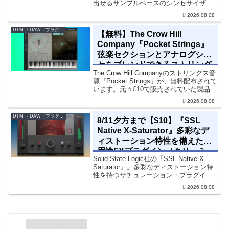
出せるサンプルベースのシンセサイザー
です。ダークD&Bやアトモスフェリッ
2026.08.08
ク・テクノ、シネマティック作品に適し
た暗色系ハイブリッド音源です...
DTM ・DAW（プラグイン、シンセなど）のセール情報
【無料】The Crow Hill
Company『Pocket Strings』
弦楽セクションとアナログシン
セをブレンドできるストリング
The Crow Hill Companyのストリングス音
ス音源プラグイン
源『Pocket Strings』が、無料配布されて
います。元々£10で販売されていた製品で
す。『Pocket Strings』についてPocket
2026.08.08
Stringsは、生の弦楽セクシ...
DTM ・DAW（プラグイン、シンセなど）のセール情報
8/11夕方まで【$10】『SSL
Native X-Saturator』多彩なデ
ィストーション特性を備えた多
用途FXプラグイン（クリーミ
Solid State Logic社の『SSL Native X-
ィ＆ウォームなサウンド）
Saturator』。多彩なディストーション特
性を持つサチュレーション・プラグイン
です。音楽制作者、エンジニアの間でも
2026.08.08
評価の高い製品です。競合するサチュレ
ーション系の製品では...