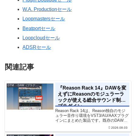
W.A. Productionセール
Loopmastersセール
Beatportセール
Loopcloudセール
ADSRセール
関連記事
DTM ・DAW（プラグイン、シンセなど）のセール情報
『Reason Rack 14』DAWを変
えずにReasonのモジュラーラ
ックが使える総合サウンド制作
プラグイン
Reason Rack 14は、Reason独自のモジ
ュラー音作り環境をVST3/AU/AAXプラグ
インにまとめた製品です。既存のDAWを
乗り換えることなく、68種類のシンセや
2026.08.03
エフェクト、CV配線をそのままトラック
に追加できます。通常199...