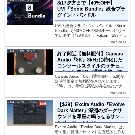
DTM ・DAW（プラグイン、シンセなど）のセール情報
8/17夕方まで【40%OFF】
UVI『Sonic Bundle』総合プラ
グイン・バンドル
UVIの総合プラグイン・バンドル『Sonic
Bundle』が40%OFFの特価セールになっ
ています（479ドル）。Falcon（299ド
ル）も入っています。UVI Sonic Bundle
2026.08.08
Sale - 40% OFF＊セール終了予定日：...
DTM ・DAW（プラグイン、シンセなど）のセール情報
終了間近【無料配付】Canvas
Audio『8K』8kHzに特化した
コンソールスタイルのサチュレ
ーション兼EQ（通常価格：29
Canvas Audio『8K』(通常価格：$29)が、
ドル）
短時間限定で無料配布されています。
『8K』は、手軽に高域の存在感とアナロ
グ的な質感をミックスに加えることがで
2026.08.08
きる「8kHz」に特化したコンソールスタ
イルのサチュレーション兼EQです。8...
DTM ・DAW（プラグイン、シンセなど）のセール情報
【$39】Excite Audio『Evolve
Dark Matter』深淵のダークサ
ウンドを即座に鳴らせるサンプ
ルベース・シンセ
Excite Audio『Evolve Dark Matter』は、
暗く重い質感のサウンドを直感的に作り