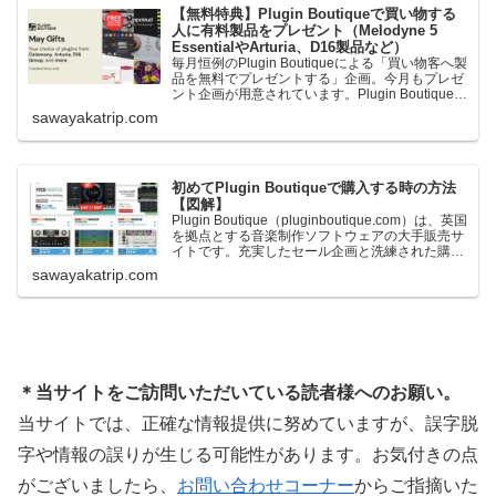
【無料特典】Plugin Boutiqueで買い物する
人に有料製品をプレゼント（Melodyne 5
EssentialやArturia、D16製品など）
毎月恒例のPlugin Boutiqueによる「買い物客へ製
品を無料でプレゼントする」企画。今月もプレゼ
ント企画が用意されています。Plugin Boutiqueで
一定額以上のお金を出して何かを購入すれば、以
sawayakatrip.com
下に紹介するプレゼントを無料で貰うことができ
ます。＊無料配布終了予定日：日本時間：
6/1（月…
初めてPlugin Boutiqueで購入する時の方法
【図解】
Plugin Boutique（pluginboutique.com）は、英国
を拠点とする音楽制作ソフトウェアの大手販売サ
イトです。充実したセール企画と洗練された購入
システムで、世界中のミュージシャンに利用され
sawayakatrip.com
ています。Plugin Boutiqueのメインページ購入前
に知っておきたいこと価格表示に…
＊当サイトをご訪問いただいている読者様へのお願い。
当サイトでは、正確な情報提供に努めていますが、誤字脱
字や情報の誤りが生じる可能性があります。お気付きの点
がございましたら、
お問い合わせコーナー
からご指摘いた