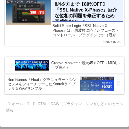
に追加できます。通常199...
DTM ・DAW（プラグイン、シンセなど）のセール情報
8/4夕方まで【89%OFF】
『SSL Native X-Phase』厄介
な位相の問題を修正するための
直感的なツール
Solid State Logic『SSL Native X-
Phase』は、周波数に応じたフェーズ・
コントロール・プラグインです（厄介な
位相の問題を修正するための直感的なツ
2026.07.31
ールです）。特定の周波数で位相をシフ
トさせるオールパスフィルターで...
Groove Monkee：最大45％OFF（MIDIル
ープ色々）
Ben Burnes『Float』グラニュラー・シン
セシスをフィーチャーしたKontakライブ
ラリ＆WAVサンプル
ホーム
DTM ・DAW（プラグイン、シンセなど）のセール
情報