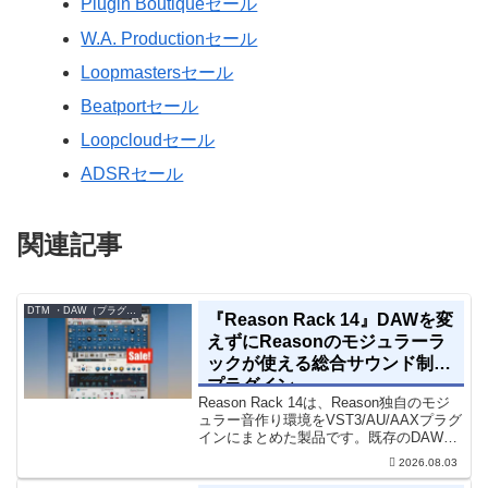
Plugin Boutiqueセール
W.A. Productionセール
Loopmastersセール
Beatportセール
Loopcloudセール
ADSRセール
関連記事
DTM ・DAW（プラグイン、シンセなど）のセール情報
『Reason Rack 14』DAWを変
えずにReasonのモジュラーラ
ックが使える総合サウンド制作
プラグイン
Reason Rack 14は、Reason独自のモジ
ュラー音作り環境をVST3/AU/AAXプラグ
インにまとめた製品です。既存のDAWを
乗り換えることなく、68種類のシンセや
2026.08.03
エフェクト、CV配線をそのままトラック