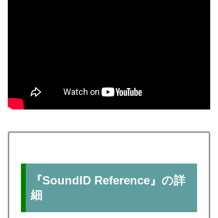
『SoundID Reference』の詳
細