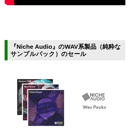
『Niche Audio』のWAV系製品（純粋な
サンプルパック）のセール