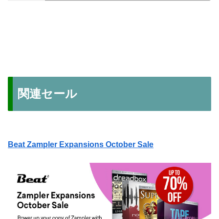
関連セール
Beat Zampler Expansions October Sale