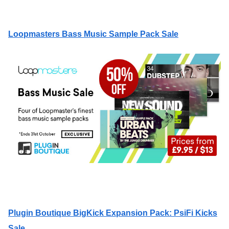
Loopmasters Bass Music Sample Pack Sale
Plugin Boutique BigKick Expansion Pack: PsiFi Kicks
Sale