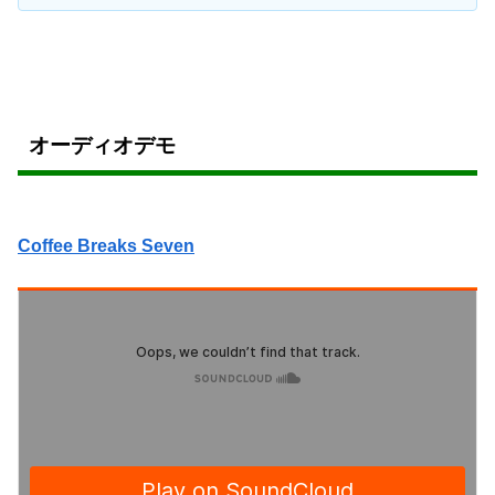
オーディオデモ
Coffee Breaks Seven