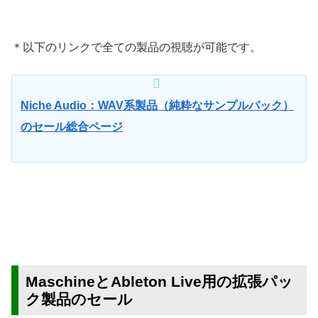
＊以下のリンクで全ての製品の視聴が可能です。
Niche Audio：WAV系製品（純粋なサンプルパック）
のセール総合ページ
MaschineとAbleton Live用の拡張パッ
ク製品のセール