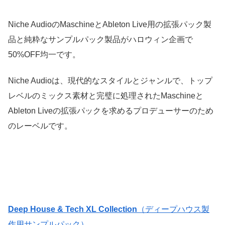
Niche AudioのMaschineとAbleton Live用の拡張パック製
品と純粋なサンプルパック製品がハロウィン企画で
50%OFF均一です。
Niche Audioは、現代的なスタイルとジャンルで、トップ
レベルのミックス素材と完璧に処理されたMaschineと
Ableton Liveの拡張パックを求めるプロデューサーのため
のレーベルです。
Deep House & Tech XL Collection
（ディープハウス製
作用サンプルパック）