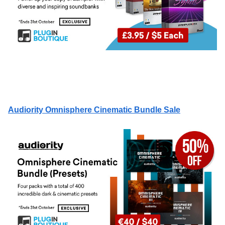
Audiority Omnisphere Cinematic Bundle Sale