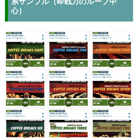
系サンプル（即戦力のループ中
心）