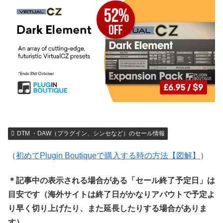
DTM ・DAW（プラグイン、シンセなど）のセール情報
（
初めてPlugin Boutiqueで購入する時の方法【図解】
）
＊記事中の表示される場合がある「セール終了予定日」は
目安です（海外サイトは終了日がかなりアバウトで予定よ
り早く切り上げたり、また延長したりする場合がありま
す）。