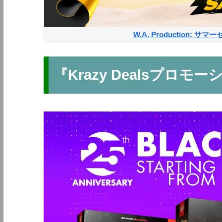
W.A. Production: 
『Krazy Dealsプロモ