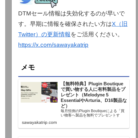
DTMセール情報は失効化するのが早いで
す。早期に情報を確保されたい方は
X（旧
Twitter）の更新情報
をご活用ください。
https://x.com/sawayakatrip
メモ
【無料特典】Plugin Boutique
で買い物する人に有料製品をプ
レゼント（Melodyne 5
EssentialやArturia、D16製品な
ど）
毎月恒例のPlugin Boutiqueによる「買
い物客へ製品を無料でプレゼントす
る」企画。今月もプレゼント企画が用
sawayakatrip.com
意されています。Plugin Boutiqueで一
定額以上のお金を出して何かを購入す
れば、以下に紹介するプレゼントを無
料で貰うことができます。＊無料配布