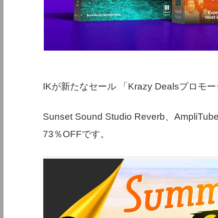
IKが新たなセール 「Krazy Dealsプ
Sunset Sound Studio Reverb、AmpliTub
73％OFFです。