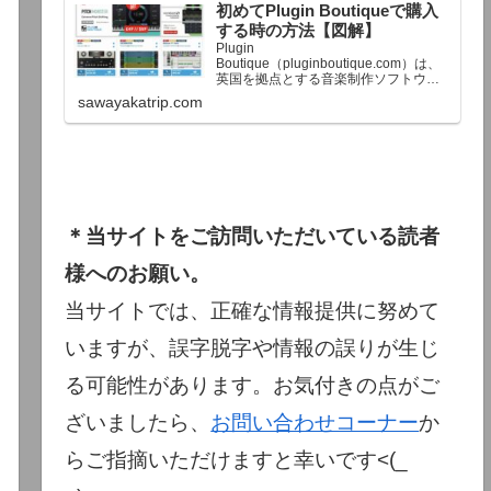
初めてPlugin Boutiqueで購入
終了予定日：日本時間：6/1（月…
する時の方法【図解】
Plugin
Boutique（pluginboutique.com）は、
英国を拠点とする音楽制作ソフトウェ
アの大手販売サイトです。充実したセ
sawayakatrip.com
ール企画と洗練された購入システム
で、世界中のミュージシャンに利用さ
れています。Plugin Boutiqueのメイン
ページ購入前に知っておきたいこと価
格表示に…
＊当サイトをご訪問いただいている読者
様へのお願い。
当サイトでは、正確な情報提供に努めて
いますが、誤字脱字や情報の誤りが生じ
る可能性があります。お気付きの点がご
ざいましたら、
お問い合わせコーナー
か
らご指摘いただけますと幸いです<(_