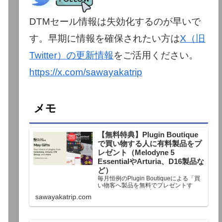
DTMセール情報は失効化するのが早いで
す。早期に情報を確保されたい方は
X（旧
Twitter）の更新情報
をご活用ください。
https://x.com/sawayakatrip
メモ
【無料特典】Plugin Boutique
で買い物する人に有料製品をプ
レゼント（Melodyne 5
EssentialやArturia、D16製品な
ど）
毎月恒例のPlugin Boutiqueによる「買
い物客へ製品を無料でプレゼントす
る」企画。今月もプレゼント企画が用
sawayakatrip.com
意されています。Plugin Boutiqueで一
定額以上のお金を出して何かを購入す
れば、以下に紹介するプレゼントを無
料で貰うことができます。＊無料配布