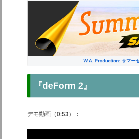
W.A. Production: 
『deForm 2』
デモ動画（0:53）：