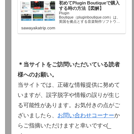
初めてPlugin Boutiqueで購入
終了予定日：日本時間：6/1（月…
する時の方法【図解】
Plugin
Boutique（pluginboutique.com）は、
英国を拠点とする音楽制作ソフトウェ
アの大手販売サイトです。充実したセ
sawayakatrip.com
ール企画と洗練された購入システム
で、世界中のミュージシャンに利用さ
れています。Plugin Boutiqueのメイン
ページ購入前に知っておきたいこと価
格表示に…
＊当サイトをご訪問いただいている読者
様へのお願い。
当サイトでは、正確な情報提供に努めて
いますが、誤字脱字や情報の誤りが生じ
る可能性があります。お気付きの点がご
ざいましたら、
お問い合わせコーナー
か
らご指摘いただけますと幸いです<(_