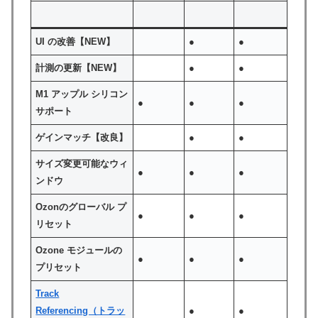
UI の改善
【NEW】
●
●
計測の更新
【NEW】
●
●
M1 アップル シリコン
●
●
●
サポート
ゲインマッチ
【改良】
●
●
サイズ変更可能なウィ
●
●
●
ンドウ
Ozonのグローバル プ
●
●
●
リセット
Ozone モジュールの
●
●
●
プリセット
Track
Referencing（トラッ
●
●