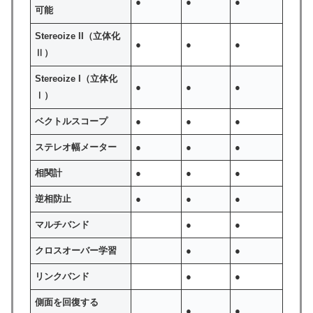
●
●
●
可能
Stereoize II（立体化
●
●
●
Ⅱ）
Stereoize I（立体化
●
●
●
Ⅰ）
ベクトルスコープ
●
●
●
ステレオ幅メーター
●
●
●
相関計
●
●
●
逆相防止
●
●
●
マルチバンド
●
●
クロスオーバー学習
●
●
リンクバンド
●
●
側面を回復する
●
●