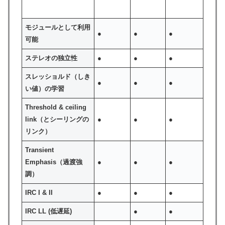
モジュールとして利用
●
●
●
可能
ステレオの独立性
●
●
●
スレッショルド（しき
●
●
●
い値）の学習
Threshold & ceiling
link（とシーリングの
●
●
●
リンク）
Transient
Emphasis（過渡強
●
●
●
調）
IRC I & II
●
●
●
IRC LL (低遅延)
●
●