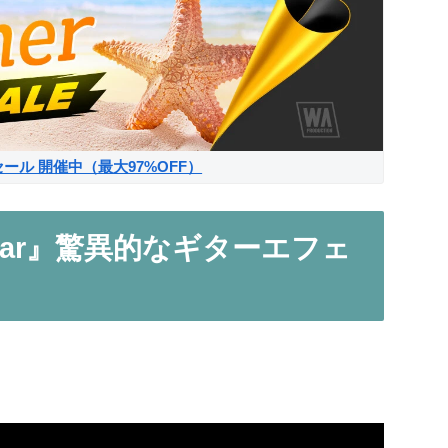
サマーセール 開催中（最大97%OFF）
c Guitar』驚異的なギターエフェ