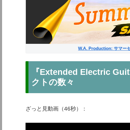
W.A. Production: 
『Extended Electri
クトの数々
ざっと見動画（46秒）：