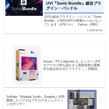
UVI『Sonic Bundle』総合プラ
グイン・バンドル
UVIの総合プラグイン・バンドル『Sonic
Bundle』が40%OFFの特価セールになっ
ています（479ドル）。Falcon（299ド
ル）も入っています。UVI Sonic Bundle
2026.08.08
Sale - 40% OFF＊セール終了予定日：...
Arturia『FX Collection 3』ビンテージFX
のアナログ的な温かさと最新技術の柔軟
性を組み合わせたプラグイン：26製品バ
ンドル
Softube『Modular Synth』Doepferと共同
開発したリアルなアナログモジュラーシ
ンセサイザー