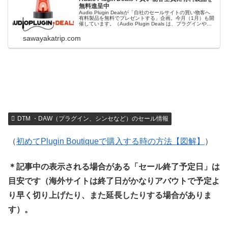
無料進呈中
Audio Plugin Dealsが「自社のセールサイトの買い物客へ
有料製品を無料でプレゼントする」企画。今月（1月）も開
催しています。（Audio Plugin Deals は、プラグインや音
源を毎回最安値周辺の価格で提供している販売サイトで
す。）＊キャンペーンは日本時間の2/1頃までの予定です...
sawayakatrip.com
DTM ・DAW（プラグイン、シンセなど）のセール情報
（
初めてPlugin Boutiqueで購入する時の方法【図解】
）
＊記事中の表示される場合がある「セール終了予定日」は
目安です（海外サイトは終了日がかなりアバウトで予定よ
り早く切り上げたり、また延長したりする場合がありま
す）。