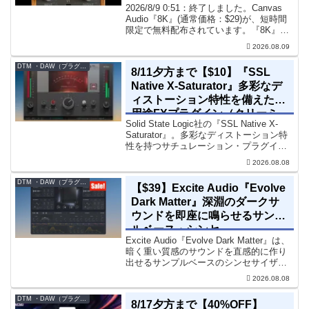
2026/8/9 0:51：終了しました。Canvas
Audio『8K』(通常価格：$29)が、短時間
限定で無料配布されています。『8K』
は、手軽に高域の存在感とアナログ的な
2026.08.09
質感をミックスに加えることができる
「8kHz」に特化したコンソー...
DTM ・DAW（プラグイン、シンセなど）のセール情報
8/11夕方まで【$10】『SSL
Native X-Saturator』多彩なデ
ィストーション特性を備えた多
用途FXプラグイン（クリーミ
Solid State Logic社の『SSL Native X-
ィ＆ウォームなサウンド）
Saturator』。多彩なディストーション特
性を持つサチュレーション・プラグイン
です。音楽制作者、エンジニアの間でも
2026.08.08
評価の高い製品です。競合するサチュレ
ーション系の製品では...
DTM ・DAW（プラグイン、シンセなど）のセール情報
【$39】Excite Audio『Evolve
Dark Matter』深淵のダークサ
ウンドを即座に鳴らせるサンプ
ルベース・シンセ
Excite Audio『Evolve Dark Matter』は、
暗く重い質感のサウンドを直感的に作り
出せるサンプルベースのシンセサイザー
です。ダークD&Bやアトモスフェリッ
2026.08.08
ク・テクノ、シネマティック作品に適し
た暗色系ハイブリッド音源です...
DTM ・DAW（プラグイン、シンセなど）のセール情報
8/17夕方まで【40%OFF】