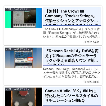
DTM ・DAW（プラグイン、シンセなど）のセール情報
【無料】The Crow Hill
Company『Pocket Strings』
弦楽セクションとアナログシン
セをブレンドできるストリング
The Crow Hill Companyのストリングス音
ス音源プラグイン
源『Pocket Strings』が、無料配布されて
います。元々£10で販売されていた製品で
す。『Pocket Strings』についてPocket
2026.08.08
Stringsは、生の弦楽セクシ...
DTM ・DAW（プラグイン、シンセなど）のセール情報
『Reason Rack 14』DAWを変
えずにReasonのモジュラーラ
ックが使える総合サウンド制作
プラグイン
Reason Rack 14は、Reason独自のモジ
ュラー音作り環境をVST3/AU/AAXプラグ
インにまとめた製品です。既存のDAWを
乗り換えることなく、68種類のシンセや
2026.08.03
エフェクト、CV配線をそのままトラック
に追加できます。通常199...
DTM ・DAW（プラグイン、シンセなど）のセール情報
Canvas Audio『8K』8kHzに
特化したコンソールスタイルの
サチュレーション兼EQ