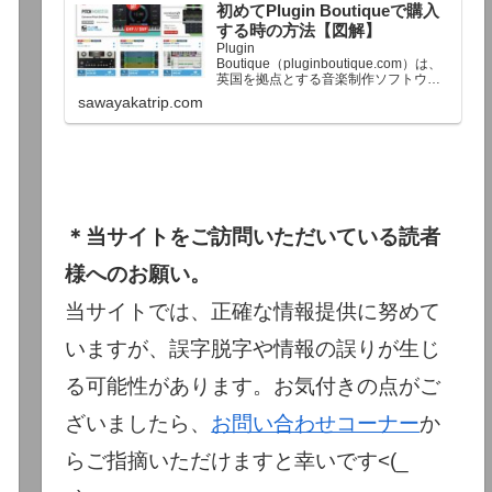
初めてPlugin Boutiqueで購入
終了予定日：日本時間：6/1（月…
する時の方法【図解】
Plugin
Boutique（pluginboutique.com）は、
英国を拠点とする音楽制作ソフトウェ
アの大手販売サイトです。充実したセ
sawayakatrip.com
ール企画と洗練された購入システム
で、世界中のミュージシャンに利用さ
れています。Plugin Boutiqueのメイン
ページ購入前に知っておきたいこと価
格表示に…
＊当サイトをご訪問いただいている読者
様へのお願い。
当サイトでは、正確な情報提供に努めて
いますが、誤字脱字や情報の誤りが生じ
る可能性があります。お気付きの点がご
ざいましたら、
お問い合わせコーナー
か
らご指摘いただけますと幸いです<(_