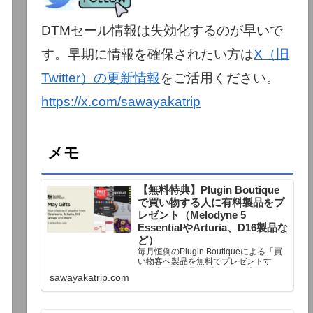
DTMセール情報は失効化するのが早いで
す。早期に情報を確保されたい方は
X（旧
Twitter）の更新情報
をご活用ください。
https://x.com/sawayakatrip
メモ
【無料特典】Plugin Boutique
で買い物する人に有料製品をプ
レゼント（Melodyne 5
EssentialやArturia、D16製品な
ど）
毎月恒例のPlugin Boutiqueによる「買
い物客へ製品を無料でプレゼントす
る」企画。今月もプレゼント企画が用
sawayakatrip.com
意されています。Plugin Boutiqueで一
定額以上のお金を出して何かを購入す
れば、以下に紹介するプレゼントを無
料で貰うことができます。＊無料配布