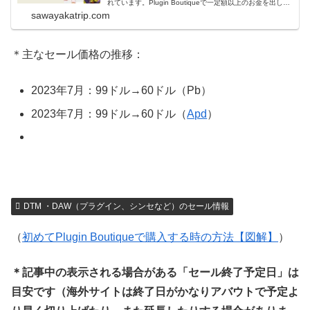
れています。Plugin Boutiqueで一定額以上のお金を出して
何かを購入すれば、以下に紹介するプレゼントを無料で貰
sawayakatrip.com
うことができます。＊無料配布終了予定日：日本時間：
6/1（月...
＊主なセール価格の推移：
2023年7月：99ドル→60ドル（Pb）
2023年7月：99ドル→60ドル（
Apd
）
DTM ・DAW（プラグイン、シンセなど）のセール情報
（
初めてPlugin Boutiqueで購入する時の方法【図解】
）
＊記事中の表示される場合がある「セール終了予定日」は
目安です（海外サイトは終了日がかなりアバウトで予定よ