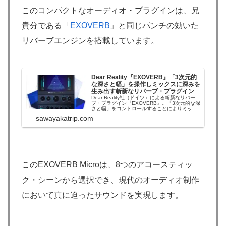
このコンパクトなオーディオ・プラグインは、兄
貴分である「
EXOVERB
」と同じパンチの効いた
リバーブエンジンを搭載しています。
Dear Reality『EXOVERB』「3次元的
な深さと幅」を操作しミックスに深みを
生み出す斬新なリバーブ・プラグイン
Dear Reality社（ドイツ）による斬新なリバー
ブ・プラグイン『EXOVERB』。「3次元的な深
さと幅」をコントロールすることによりミック
スに深みを生み出すことができる優れたFXプラ
sawayakatrip.com
グインです。Dear Realityは、ドイツの大手音響
機器メーカー：ゼンハイザーのグループ企業で
す。＊『Dea...
このEXOVERB Microは、8つのアコースティッ
ク・シーンから選択でき、現代のオーディオ制作
において真に迫ったサウンドを実現します。