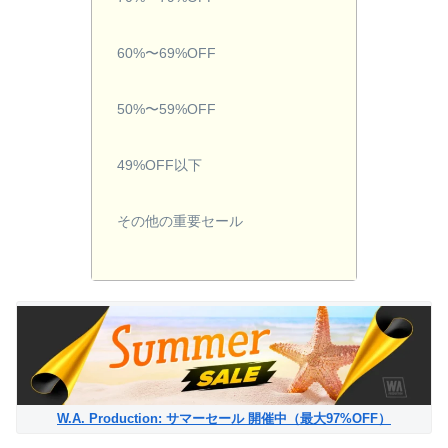
60%〜69%OFF
50%〜59%OFF
49%OFF以下
その他の重要セール
W.A. Production: サマーセール 開催中（最大97%OFF）