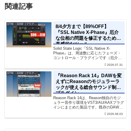
関連記事
DTM ・DAW（プラグイン、シンセなど）のセール情報
8/4夕方まで【89%OFF】
『SSL Native X-Phase』厄介
な位相の問題を修正するための
直感的なツール
Solid State Logic『SSL Native X-
Phase』は、周波数に応じたフェーズ・
コントロール・プラグインです（厄介な
位相の問題を修正するための直感的なツ
2026.07.31
ールです）。特定の周波数で位相をシフ
トさせるオールパスフィルターで...
DTM ・DAW（プラグイン、シンセなど）のセール情報
『Reason Rack 14』DAWを変
えずにReasonのモジュラーラ
ックが使える総合サウンド制作
プラグイン
Reason Rack 14は、Reason独自のモジ
ュラー音作り環境をVST3/AU/AAXプラグ
インにまとめた製品です。既存のDAWを
乗り換えることなく、68種類のシンセや
2026.08.03
エフェクト、CV配線をそのままトラック
に追加できます。通常199...