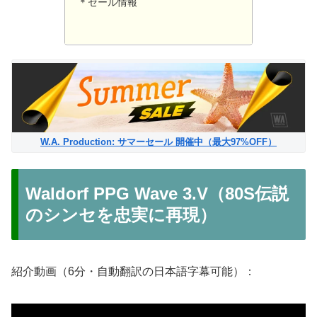
＊セール情報
W.A. Production: サマーセール 開催中（最大97%OFF）
Waldorf PPG Wave 3.V（80S伝説
のシンセを忠実に再現）
紹介動画（6分・自動翻訳の日本語字幕可能）：