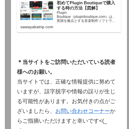
初めてPlugin Boutiqueで購入
終了予定日：日本時間：6/1（月…
する時の方法【図解】
Plugin
Boutique（pluginboutique.com）は、
英国を拠点とする音楽制作ソフトウェ
アの大手販売サイトです。充実したセ
sawayakatrip.com
ール企画と洗練された購入システム
で、世界中のミュージシャンに利用さ
れています。Plugin Boutiqueのメイン
ページ購入前に知っておきたいこと価
格表示に…
＊当サイトをご訪問いただいている読者
様へのお願い。
当サイトでは、正確な情報提供に努めて
いますが、誤字脱字や情報の誤りが生じ
る可能性があります。お気付きの点がご
ざいましたら、
お問い合わせコーナー
か
らご指摘いただけますと幸いです<(_