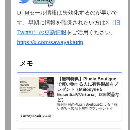
DTMセール情報は失効化するのが早いで
す。早期に情報を確保されたい方は
X（旧
Twitter）の更新情報
をご活用ください。
https://x.com/sawayakatrip
メモ
【無料特典】Plugin Boutique
で買い物する人に有料製品をプ
レゼント（Melodyne 5
EssentialやArturia、D16製品な
ど）
毎月恒例のPlugin Boutiqueによる「買
い物客へ製品を無料でプレゼントす
る」企画。今月もプレゼント企画が用
sawayakatrip.com
意されています。Plugin Boutiqueで一
定額以上のお金を出して何かを購入す
れば、以下に紹介するプレゼントを無
料で貰うことができます。＊無料配布