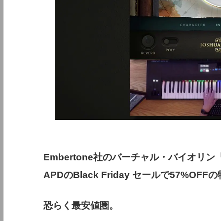
Embertone社のバーチャル・バイオリン
APDのBlack Friday セールで57%O
恐らく最安値圏。