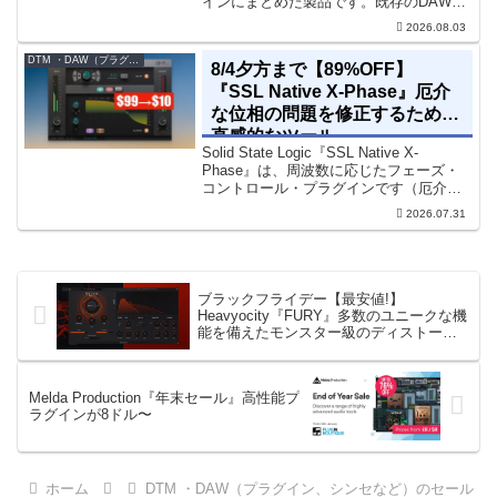
インにまとめた製品です。既存のDAWを
乗り換えることなく、68種類のシンセや
2026.08.03
エフェクト、CV配線をそのままトラック
に追加できます。通常199...
DTM ・DAW（プラグイン、シンセなど）のセール情報
8/4夕方まで【89%OFF】
『SSL Native X-Phase』厄介
な位相の問題を修正するための
直感的なツール
Solid State Logic『SSL Native X-
Phase』は、周波数に応じたフェーズ・
コントロール・プラグインです（厄介な
位相の問題を修正するための直感的なツ
2026.07.31
ールです）。特定の周波数で位相をシフ
トさせるオールパスフィルターで...
ブラックフライデー【最安値!】
Heavyocity『FURY』多数のユニークな機
能を備えたモンスター級のディストーシ
ョン・プラグイン
Melda Production『年末セール』高性能プ
ラグインが8ドル〜
ホーム
DTM ・DAW（プラグイン、シンセなど）のセール