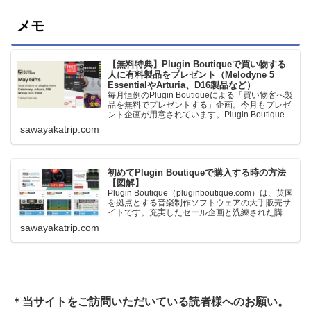
メモ
【無料特典】Plugin Boutiqueで買い物する
人に有料製品をプレゼント（Melodyne 5
EssentialやArturia、D16製品など）
毎月恒例のPlugin Boutiqueによる「買い物客へ製
品を無料でプレゼントする」企画。今月もプレゼ
ント企画が用意されています。Plugin Boutiqueで
一定額以上のお金を出して何かを購入すれば、以
sawayakatrip.com
下に紹介するプレゼントを無料で貰うことができ
ます。＊無料配布終了予定日：日本時間：
6/1（月…
初めてPlugin Boutiqueで購入する時の方法
【図解】
Plugin Boutique（pluginboutique.com）は、英国
を拠点とする音楽制作ソフトウェアの大手販売サ
イトです。充実したセール企画と洗練された購入
システムで、世界中のミュージシャンに利用され
sawayakatrip.com
ています。Plugin Boutiqueのメインページ購入前
に知っておきたいこと価格表示に…
＊当サイトをご訪問いただいている読者様へのお願い。