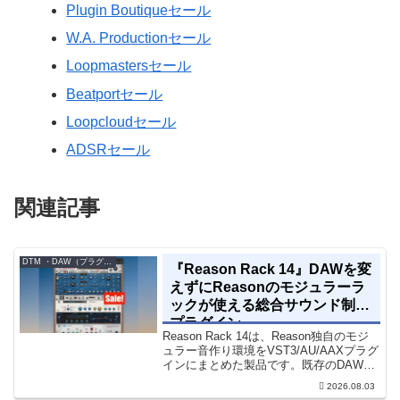
Plugin Boutiqueセール
W.A. Productionセール
Loopmastersセール
Beatportセール
Loopcloudセール
ADSRセール
関連記事
DTM ・DAW（プラグイン、シンセなど）のセール情報
『Reason Rack 14』DAWを変
えずにReasonのモジュラーラ
ックが使える総合サウンド制作
プラグイン
Reason Rack 14は、Reason独自のモジ
ュラー音作り環境をVST3/AU/AAXプラグ
インにまとめた製品です。既存のDAWを
乗り換えることなく、68種類のシンセや
2026.08.03
エフェクト、CV配線をそのままトラック