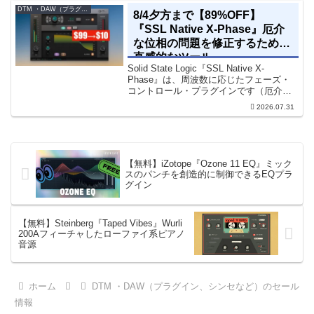
に追加できます。通常199...
DTM ・DAW（プラグイン、シンセなど）のセール情報
8/4夕方まで【89%OFF】
『SSL Native X-Phase』厄介
な位相の問題を修正するための
直感的なツール
Solid State Logic『SSL Native X-
Phase』は、周波数に応じたフェーズ・
コントロール・プラグインです（厄介な
位相の問題を修正するための直感的なツ
2026.07.31
ールです）。特定の周波数で位相をシフ
トさせるオールパスフィルターで...
【無料】iZotope『Ozone 11 EQ』ミック
スのパンチを創造的に制御できるEQプラ
グイン
【無料】Steinberg『Taped Vibes』Wurli
200Aフィーチャしたローファイ系ピアノ
音源
ホーム
DTM ・DAW（プラグイン、シンセなど）のセール
情報