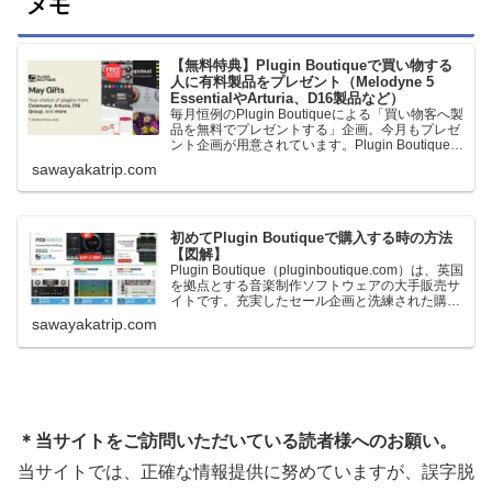
メモ
【無料特典】Plugin Boutiqueで買い物する
人に有料製品をプレゼント（Melodyne 5
EssentialやArturia、D16製品など）
毎月恒例のPlugin Boutiqueによる「買い物客へ製
品を無料でプレゼントする」企画。今月もプレゼ
ント企画が用意されています。Plugin Boutiqueで
一定額以上のお金を出して何かを購入すれば、以
sawayakatrip.com
下に紹介するプレゼントを無料で貰うことができ
ます。＊無料配布終了予定日：日本時間：
6/1（月…
初めてPlugin Boutiqueで購入する時の方法
【図解】
Plugin Boutique（pluginboutique.com）は、英国
を拠点とする音楽制作ソフトウェアの大手販売サ
イトです。充実したセール企画と洗練された購入
システムで、世界中のミュージシャンに利用され
sawayakatrip.com
ています。Plugin Boutiqueのメインページ購入前
に知っておきたいこと価格表示に…
＊当サイトをご訪問いただいている読者様へのお願い。
当サイトでは、正確な情報提供に努めていますが、誤字脱