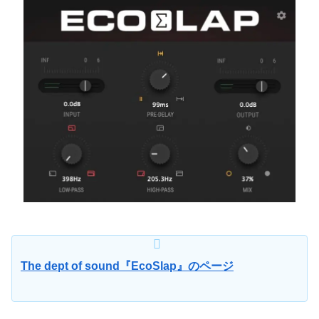
The dept of sound『EcoSlap』のページ