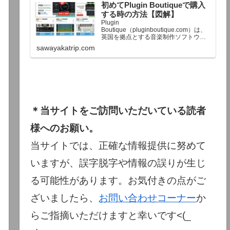
初めてPlugin Boutiqueで購入
終了予定日：日本時間：6/1（月…
する時の方法【図解】
Plugin
Boutique（pluginboutique.com）は、
英国を拠点とする音楽制作ソフトウェ
アの大手販売サイトです。充実したセ
sawayakatrip.com
ール企画と洗練された購入システム
で、世界中のミュージシャンに利用さ
れています。Plugin Boutiqueのメイン
ページ購入前に知っておきたいこと価
格表示に…
＊当サイトをご訪問いただいている読者
様へのお願い。
当サイトでは、正確な情報提供に努めて
いますが、誤字脱字や情報の誤りが生じ
る可能性があります。お気付きの点がご
ざいましたら、
お問い合わせコーナー
か
らご指摘いただけますと幸いです<(_