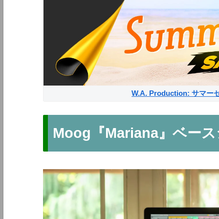
W.A. Production: 
Moog『Mariana』ベー