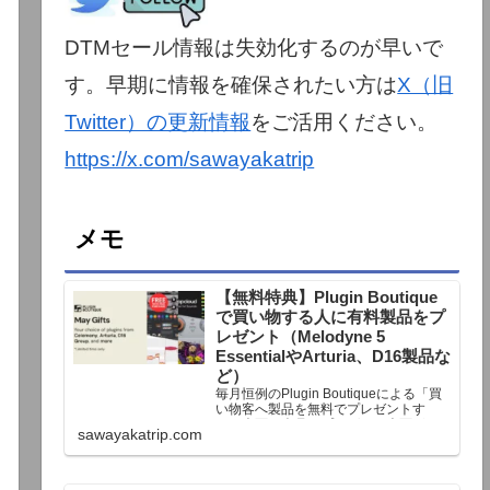
DTMセール情報は失効化するのが早いで
す。早期に情報を確保されたい方は
X（旧
Twitter）の更新情報
をご活用ください。
https://x.com/sawayakatrip
メモ
【無料特典】Plugin Boutique
で買い物する人に有料製品をプ
レゼント（Melodyne 5
EssentialやArturia、D16製品な
ど）
毎月恒例のPlugin Boutiqueによる「買
い物客へ製品を無料でプレゼントす
る」企画。今月もプレゼント企画が用
sawayakatrip.com
意されています。Plugin Boutiqueで一
定額以上のお金を出して何かを購入す
れば、以下に紹介するプレゼントを無
料で貰うことができます。＊無料配布