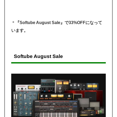
＊
『Softube August Sale』で33%OFFになって
います。
Softube August Sale