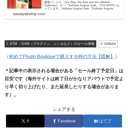
最新バンドル『The Dirty, the Bad and the Wasted
Collection』が、『Softube August Sale』で41%OFFにな
っています。Softube August Sale『Softube August
Sale』総合ページ＊セール終了予定日：日本時間：...
sawayakatrip.com
DTM ・DAW（プラグイン、シンセなど）のセール情報
Softube
（
初めてPlugin Boutiqueで購入する時の方法【図解】
）
＊記事中の表示される場合がある「セール終了予定日」は
目安です（海外サイトは終了日がかなりアバウトで予定よ
り早く切り上げたり、また延長したりする場合がありま
す）。
シェアする
X
Facebook
はてブ