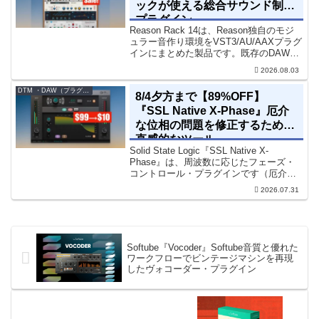
ックが使える総合サウンド制作
プラグイン
Reason Rack 14は、Reason独自のモジ
ュラー音作り環境をVST3/AU/AAXプラグ
インにまとめた製品です。既存のDAWを
乗り換えることなく、68種類のシンセや
2026.08.03
エフェクト、CV配線をそのままトラック
に追加できます。通常199...
DTM ・DAW（プラグイン、シンセなど）のセール情報
8/4夕方まで【89%OFF】
『SSL Native X-Phase』厄介
な位相の問題を修正するための
直感的なツール
Solid State Logic『SSL Native X-
Phase』は、周波数に応じたフェーズ・
コントロール・プラグインです（厄介な
位相の問題を修正するための直感的なツ
2026.07.31
ールです）。特定の周波数で位相をシフ
トさせるオールパスフィルターで...
Softube『Vocoder』Softube音質と優れた
ワークフローでビンテージマシンを再現
したヴォコーダー・プラグイン