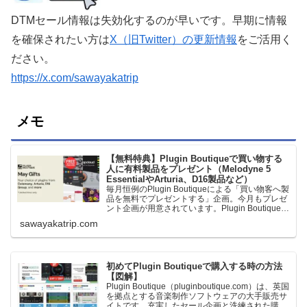
DTMセール情報は失効化するのが早いです。早期に情報
を確保されたい方は
X（旧Twitter）の更新情報
をご活用く
ださい。
https://x.com/sawayakatrip
メモ
【無料特典】Plugin Boutiqueで買い物する
人に有料製品をプレゼント（Melodyne 5
EssentialやArturia、D16製品など）
毎月恒例のPlugin Boutiqueによる「買い物客へ製
品を無料でプレゼントする」企画。今月もプレゼ
ント企画が用意されています。Plugin Boutiqueで
一定額以上のお金を出して何かを購入すれば、以
sawayakatrip.com
下に紹介するプレゼントを無料で貰うことができ
ます。＊無料配布終了予定日：日本時間：
6/1（月…
初めてPlugin Boutiqueで購入する時の方法
【図解】
Plugin Boutique（pluginboutique.com）は、英国
を拠点とする音楽制作ソフトウェアの大手販売サ
イトです。充実したセール企画と洗練された購入