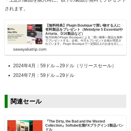
されます。
【無料特典】Plugin Boutiqueで買い物する人に
有料製品をプレゼント（Melodyne 5 Essentialや
Arturia、D16製品など）
毎月恒例のPlugin Boutiqueによる「買い物客へ製品を無料
でプレゼントする」企画。今月もプレゼント企画が用意さ
れています。Plugin Boutiqueで一定額以上のお金を出して
何かを購入すれば、以下に紹介するプレゼントを無料で貰
sawayakatrip.com
うことができます。＊無料配布終了予定日：日本時間：
6/1（月...
2024年4月：59ドル→29ドル（リリースセール）
2024年7月：59ドル→29ドル
関連セール
『The Dirty, the Bad and the Wasted
Collection』Softube社製FXプラグイン3製品バン
ドル